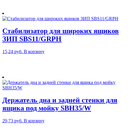
несколько
вариаций.
Опции
можно
выбрать
Стабилизатор для широких ящиков
на
странице
ЗИП SBS11/GRPH
товара.
15,24
руб.
В корзину
Держатель дна и задней стенки для
ящика под мойку SBH35/W
29,73
руб.
В корзину