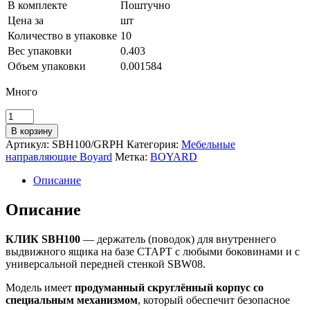
В комплекте
Поштучно
Цена за
шт
Количество в упаковке
10
Вес упаковки
0.403
Объем упаковки
0.001584
Много
Количество
товара
В корзину
Держатель
Артикул:
SBH100/GRPH
Категория:
Мебельные
внутреннего
направляющие Boyard
Метка:
BOYARD
ящика
СТАРТ
Описание
для
любых
Описание
боковин
КЛИК
КЛИК SBH100
— держатель (поводок) для внутреннего
SBH100/GRPH
выдвижного ящика на базе СТАРТ с любыми боковинами и с
универсальной передней стенкой SBW08.
Модель имеет
продуманный скруглённый корпус со
специальным механизмом
, который обеспечит безопасное