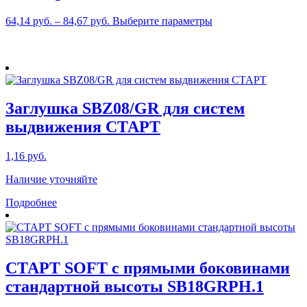
Этот
64,14
руб.
–
84,67
руб.
Выберите параметры
товар
имеет
несколько
вариаций.
Опции
можно
Заглушка SBZ08/GR для систем
выбрать
на
выдвижения СТАРТ
странице
товара.
1,16
руб.
Наличие уточняйте
Подробнее
СТАРТ SOFT с прямыми боковинами
стандартной высоты SB18GRPH.1