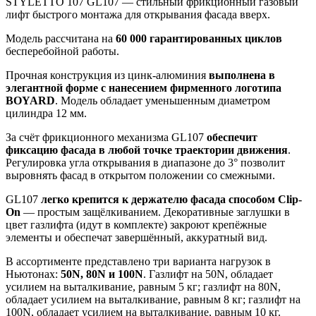
STYLETTO 107 GL107 — стильный фрикционный газовый
лифт быстрого монтажа для открывания фасада вверх.
Модель рассчитана на
60 000 гарантированных циклов
бесперебойной работы.
Прочная конструкция из цинк-алюминия
выполнена в
элегантной форме с нанесением фирменного логотипа
BOYARD
. Модель обладает уменьшенным диаметром
цилиндра 12 мм.
За счёт фрикционного механизма GL107
обеспечит
фиксацию фасада в любой точке траектории движения
.
Регулировка угла открывания в диапазоне до 3° позволит
выровнять фасад в открытом положении со смежными.
GL107
легко крепится к держателю фасада способом Clip-
On
— простым защёлкиванием. Декоративные заглушки в
цвет газлифта (идут в комплекте) закроют крепёжные
элементы и обеспечат завершённый, аккуратный вид.
В ассортименте представлено три варианта нагрузок в
Ньютонах:
50N, 80N и 100N
. Газлифт на 50N, обладает
усилием на выталкивание, равным 5 кг; газлифт на 80N,
обладает усилием на выталкивание, равным 8 кг; газлифт на
100N, обладает усилием на выталкивание, равным 10 кг.