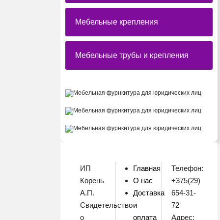
Мебельные крепления
Мебельные трубы и крепления
ИП
Главная
Телефон:
Корень
О нас
+375(29)
А.П.
Доставка
654-31-
Свидетельство
и
72
о
оплата
Адрес: