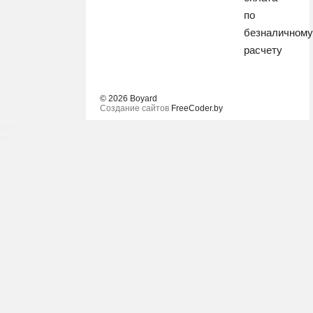
по
безналичном
расчету
© 2026 Boyard
Создание сайтов
FreeCoder.by