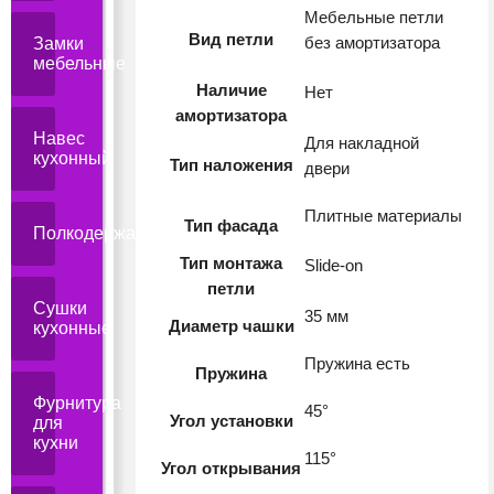
Мебельные петли
Вид петли
без амортизатора
Замки
мебельные
Наличие
Нет
амортизатора
Навес
Для накладной
кухонный
Тип наложения
двери
Плитные материалы
Тип фасада
Полкодержатели
Тип монтажа
Slide-on
петли
Сушки
35 мм
Диаметр чашки
кухонные
Пружина есть
Пружина
Фурнитура
45°
Угол установки
для
кухни
115°
Угол открывания