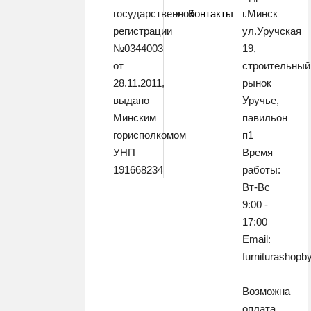
государственной
Контакты
г.Минск
регистрации
ул.Уручская
№0344003
19,
от
строительный
28.11.2011,
рынок
выдано
Уручье,
Минским
павильон
горисполкомом
п1
УНП
Время
191668234
работы:
Вт-Вс
9:00 -
17:00
Email:
furniturashop
Возможна
оплата