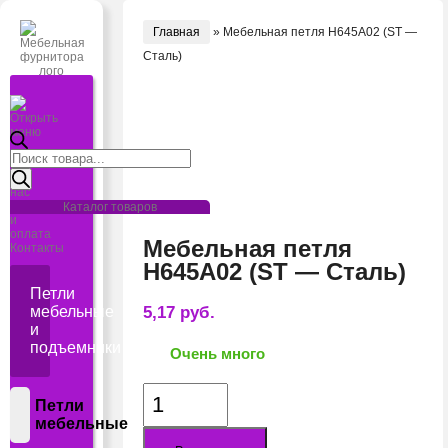
Главная
»
Мебельная петля H645A02 (ST —
Сталь)
Открыть
меню
Поиск
Главная
товаров
О
нас
Доставка
Каталог товаров
и
оплата
Мебельная петля
Контакты
H645A02 (ST — Сталь)
Петли
мебельные
5,17
руб.
и
подъемники
Очень много
Количество
Петли
товара
мебельные
Мебельная