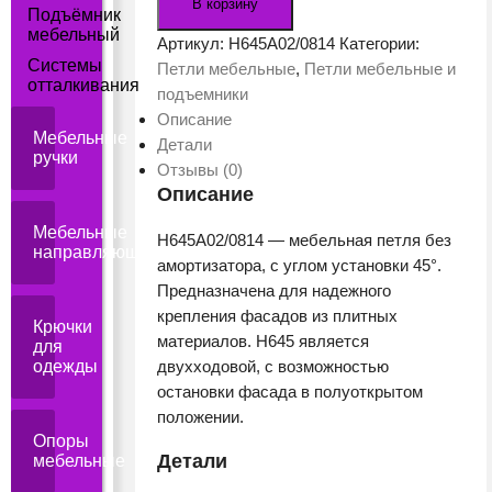
В корзину
Подъёмник
петля
мебельный
H645A02
Артикул:
H645A02/0814
Категории:
Системы
(ST
Петли мебельные
,
Петли мебельные и
отталкивания
-
подъемники
Сталь)
Описание
Мебельные
Детали
ручки
Отзывы (0)
Описание
Мебельные
H645A02/0814 — мебельная петля без
направляющие
амортизатора, с углом установки 45°.
Предназначена для надежного
крепления фасадов из плитных
Крючки
материалов. H645 является
для
одежды
двухходовой, с возможностью
остановки фасада в полуоткрытом
положении.
Опоры
Детали
мебельные