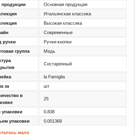
п продукции
Основная продукция
ллекция
Итальянская классика
ллекция
Высокая классика
зайн
Современные
д ручки
Ручки-кнопки
етовая группа
Медь
ктура
Состаренный
крытия
нейка
la Famiglia
а за
шт
личество в
25
аковке
с упаковки
0.838
ъем упаковки
0.001368
сталось мало