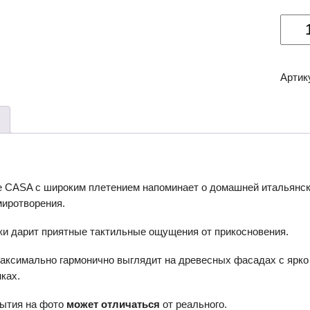
Колич
товар
Мебе
ручка
Артик
CASA
RC50
е CASA с широким плетением напоминает о домашней итальянско
миротворения.
ки дарит приятные тактильные ощущения от прикосновения.
аксимально гармонично выглядит на древесных фасадах с ярко
ках.
рытия на фото
может отличаться
от реального.