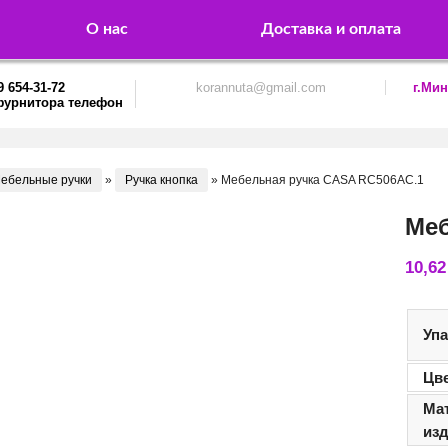
О нас
Доставка и оплата
9 654-31-72
korannuta@gmail.com
г.Мин
ебельные ручки
»
Ручка кнопка
»
Мебельная ручка CASA RC506AC.1
Меб
10,6
Уп
Цв
Ма
из