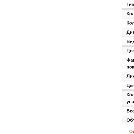
Ти
Ко
Ко
Ди
Ви
Цв
Фа
по
Ли
Цен
Ко
уп
Ве
Об
О