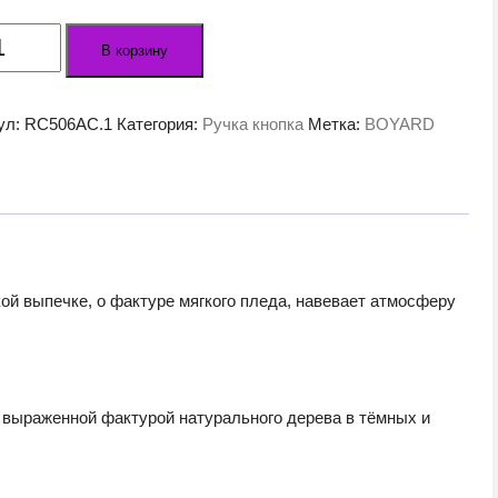
ество
В корзину
а
льная
ул:
RC506AC.1
Категория:
Ручка кнопка
Метка:
BOYARD
6AC.1
й выпечке, о фактуре мягкого пледа, навевает атмосферу
 выраженной фактурой натурального дерева в тёмных и