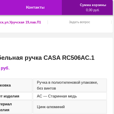
Сумма корзины
Контакты
0,00 руб.
ск,ул.Уручская 19,пав.П1
Задать вопрос
ельная ручка CASA RC506AC.1
2
руб.
Ручка в полиэтиленовой упаковке,
аковка
без винтов
ет изделия
AС — Старинная медь
териал
Цинк-алюминий
делия