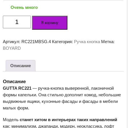
Очень много
Количество
В корзину
товара
Мебельная
ручка
Артикул:
RC221MBSG.4
Категория:
Ручка кнопка
Метка:
GUTTA
BOYARD
RC221MBSG.4
Описание
Описание
GUTTA RC221
— ручка-кнопка выверенной, лаконичной
формы капельки. Она стильно дополнит комод, небольшие
выдвижные ящики, кухонные фасады и фасады в мебели
малых форм.
Модель
станет хитом в интерьерах таких направлений
как: минимализм, джапанди, модерн, неоклассика, лофт