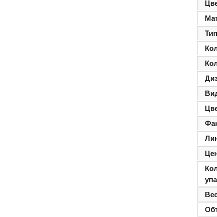
Цв
Ма
Ти
Ко
Ко
Ди
Ви
Цв
Фа
Ли
Цен
Ко
уп
Ве
Об