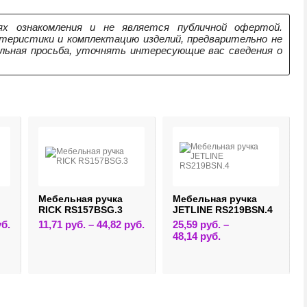
х ознакомления и не является публичной офертой.
теристики и комплектацию изделий, предварительно не
ельная просьба, уточнять интересующие вас сведения о
Мебельная ручка
Мебельная ручка
RICK RS157BSG.3
JETLINE RS219BSN.4
Этот
Этот
уб.
11,71
руб.
–
44,82
руб.
25,59
руб.
–
товар
товар
Этот
48,14
руб.
имеет
имеет
товар
несколько
несколько
имеет
вариаций.
вариаций.
несколько
Опции
Опции
вариаций.
можно
можно
Опции
выбрать
выбрать
можно
на
на
выбрать