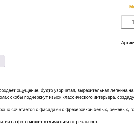
М
Колич
товар
Мебе
ручка
Артик
MAD
RS502
создаёт ощущение, будто узорчатая, выразительная лепнина н
мах скобы подчеркнут изыск классического интерьера, создаду
шо сочетается с фасадами с фрезеровкой белых, бежевых, го
рытия на фото
может отличаться
от реального.