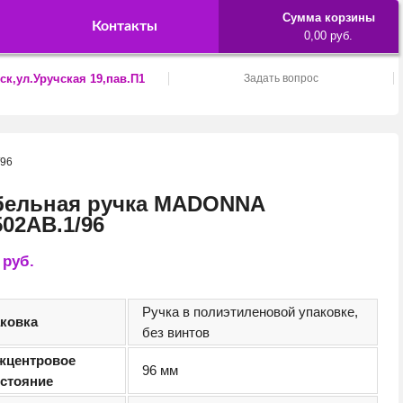
Сумма корзины
Контакты
0,00 руб.
ск,ул.Уручская 19,пав.П1
Задать вопрос
/96
бельная ручка MADONNA
02AB.1/96
3
руб.
Ручка в полиэтиленовой упаковке,
аковка
без винтов
жцентровое
96 мм
сстояние