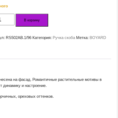
ного
ество
В корзину
а
льная
ул:
RS502AB.1/96
Категория:
Ручка скоба
Метка:
BOYARD
ONNA
AB.1/96
анесена на фасад. Романтичные растительные мотивы в
т динамику и настроение.
рчичных, ореховых оттенков.