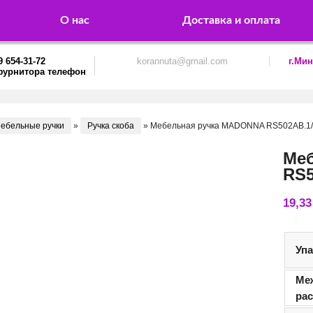
О нас
Доставка и оплата
9 654-31-72
korannuta@gmail.com
г.Мин
ебельные ручки
»
Ручка скоба
»
Мебельная ручка MADONNA RS502AB.1
Ме
RS5
19,3
Уп
Ме
ра