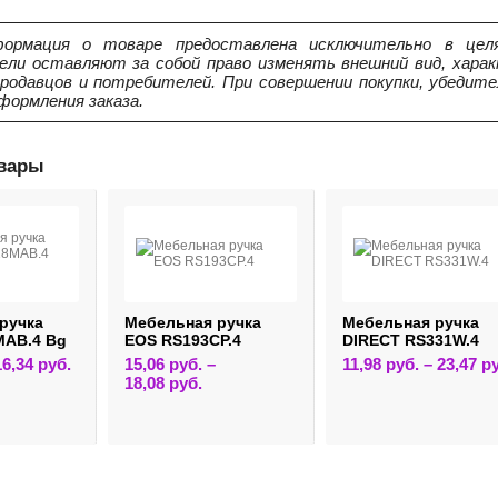
ормация о товаре предоставлена исключительно в целя
ели оставляют за собой право изменять внешний вид, харак
продавцов и потребителей. При совершении покупки, убедит
формления заказа.
овары
ручка
Мебельная ручка
Мебельная ручка
MAB.4 Bg
EOS RS193CP.4
DIRECT RS331W.4
Этот
16,34
руб.
15,06
руб.
–
11,98
руб.
–
23,47
р
товар
Этот
18,08
руб.
имеет
товар
несколько
имеет
вариаций.
несколько
Опции
вариаций.
можно
Опции
выбрать
можно
на
выбрать