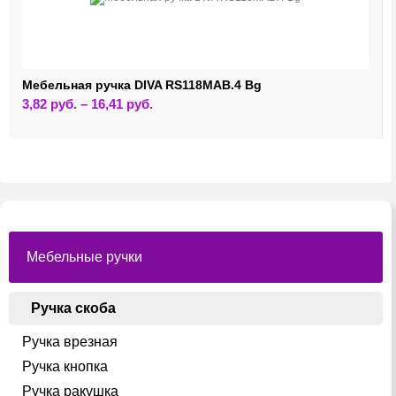
Мебельная ручка DIVA RS118MAB.4 Bg
Этот
3,82
руб.
–
16,41
руб.
товар
имеет
несколько
вариаций.
Опции
можно
выбрать
на
странице
товара.
Мебельные ручки
Ручка скоба
Ручка врезная
Ручка кнопка
Ручка ракушка