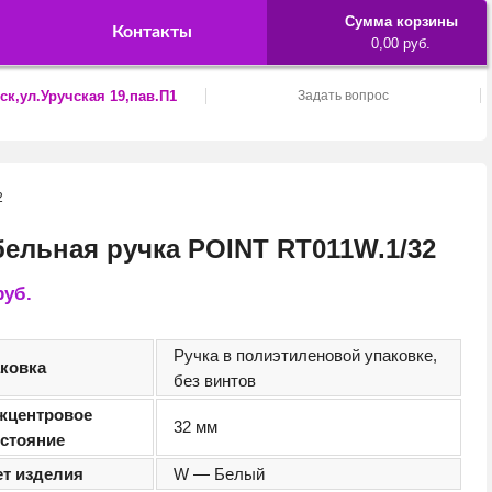
Сумма корзины
Контакты
0,00 руб.
ск,ул.Уручская 19,пав.П1
Задать вопрос
2
ельная ручка POINT RT011W.1/32
руб.
Ручка в полиэтиленовой упаковке,
аковка
без винтов
жцентровое
32 мм
сстояние
ет изделия
W — Белый