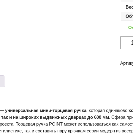
Ве
Об
О
Колич
товар
Мебе
ручка
Артик
POIN
RT011
—
универсальная мини-торцевая ручка
, которая одинаково
х
, так и на широких выдвижных дверцах до 600 мм
. Сфера пр
проекта. Торцевая ручка POINT может использоваться как само
тилистике, так и составить пару крючкам серии модерн из асс