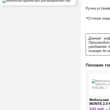
Ручка устана
*Оттенок пок
Данная инф
Производит
уведомляя 
товаре до о
Похожие т
ельная ручка ERA
Мебельная ручка
Мебельная 
08CP.1
MONTE RT110SC.1
MONTE 2.0 
Этот
37
руб.
–
9,96
руб.
–
49,86
руб.
3,61
руб.
–