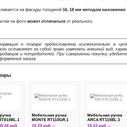
вливается на фасады толщиной
16, 18 мм методом наложения
.
рытия на фото
может отличаться
от реального.
ормация о товаре предоставлена исключительно в целя
ели оставляют за собой право изменять внешний вид, харак
продавцов и потребителей. При совершении покупки, убедит
формления заказа.
овары
ручка
Мебельная ручка
Мебельная ручка
RT810BL.1
MONTE RT110GR.1
ARCA RT115BL.1
Этот
35,24
руб.
15,22
руб.
–
15,22
руб.
–