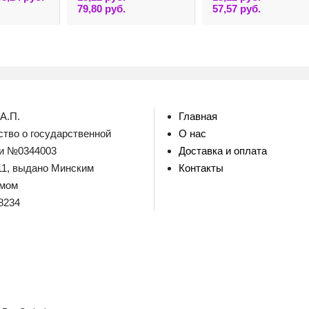
товар
Этот
Этот
79,80
руб.
57,57
руб.
имеет
товар
товар
несколько
имеет
имеет
вариаций.
несколько
несколько
Опции
вариаций.
вариаций.
можно
Опции
Опции
выбрать
можно
можно
на
выбрать
выбрать
странице
на
на
товара.
странице
странице
товара.
товара.
А.П.
Главная
тво о государственной
О нас
ии №0344003
Доставка и оплата
011, выдано Минским
Контакты
омом
8234