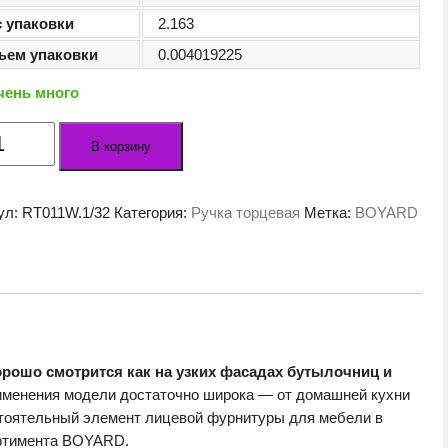
с упаковки
2.163
ъем упаковки
0.004019225
чень много
ество
В корзину
а
льная
ул:
RT011W.1/32
Категория:
Ручка торцевая
Метка:
BOYARD
T
W.1/32
орошо смотрится как на узких фасадах бутылочниц и
именения модели достаточно широка — от домашней кухни
стоятельный элемент лицевой фурнитуры для мебели в
ортимента BOYARD.