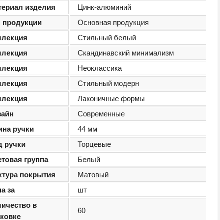
териал изделия
Цинк-алюминий
п продукции
Основная продукция
ллекция
Стильный белый
ллекция
Скандинавский минимализм
ллекция
Неоклассика
ллекция
Стильный модерн
ллекция
Лаконичные формы
зайн
Современные
ина ручки
44 мм
д ручки
Торцевые
етовая группа
Белый
ктура покрытия
Матовый
а за
шт
личество в
60
аковке