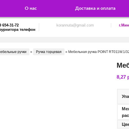
О нас
Доставка и оплата
9 654-31-72
korannuta@gmail.com
г.Мин
ебельные ручки
»
Ручка торцевая
»
Мебельная ручка POINT RT011W.1/3
Меб
8,27
Уп
Ме
ра
Цв