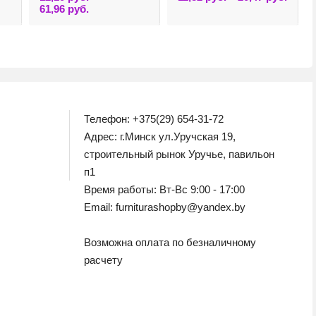
товар
Этот
61,96
руб.
имеет
товар
нескол
имеет
вариац
несколько
Опции
вариаций.
можно
Опции
выбрат
можно
на
выбрать
страни
на
товара
странице
товара.
Телефон: +375(29) 654-31-72
Адрес: г.Минск ул.Уручская 19,
строительный рынок Уручье, павильон
п1
Время работы: Вт-Вс 9:00 - 17:00
Email: furniturashopby@yandex.by
Возможна оплата по безналичному
расчету