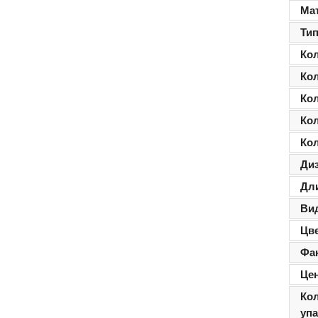
Ма
Ти
Ко
Ко
Ко
Ко
Ко
Ди
Дл
Ви
Цв
Фа
Цен
Ко
уп