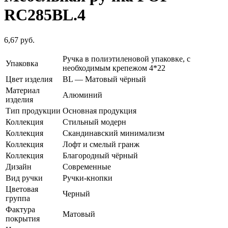
RC285BL.4
6,67
руб.
Ручка в полиэтиленовой упаковке, с
Упаковка
необходимым крепежом 4*22
Цвет изделия
BL — Матовый чёрный
Материал
Алюминий
изделия
Тип продукции
Основная продукция
Коллекция
Стильный модерн
Коллекция
Скандинавский минимализм
Коллекция
Лофт и смелый гранж
Коллекция
Благородный чёрный
Дизайн
Современные
Вид ручки
Ручки-кнопки
Цветовая
Черный
группа
Фактура
Матовый
покрытия