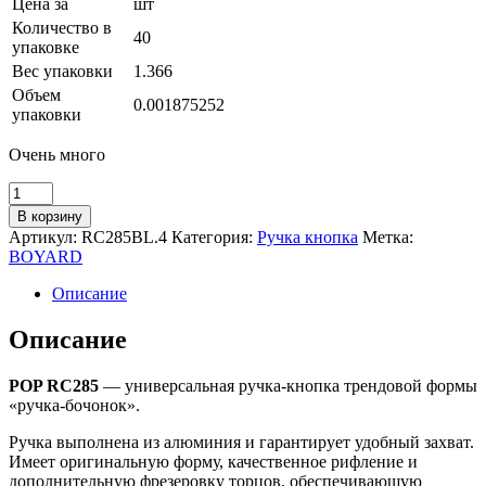
Цена за
шт
Количество в
40
упаковке
Вес упаковки
1.366
Объем
0.001875252
упаковки
Очень много
Количество
товара
В корзину
Мебельная
Артикул:
RC285BL.4
Категория:
Ручка кнопка
Метка:
ручка
BOYARD
POP
RC285BL.4
Описание
Описание
POP RC285
— универсальная ручка-кнопка трендовой формы
«ручка-бочонок».
Ручка выполнена из алюминия и гарантирует удобный захват.
Имеет оригинальную форму, качественное рифление и
дополнительную фрезеровку торцов, обеспечивающую