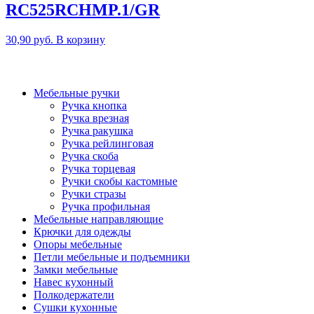
RC525RCHMP.1/GR
30,90
руб.
В корзину
Мебельные ручки
Ручка кнопка
Ручка врезная
Ручка ракушка
Ручка рейлинговая
Ручка скоба
Ручка торцевая
Ручки скобы кастомные
Ручки стразы
Ручка профильная
Мебельные направляющие
Крючки для одежды
Опоры мебельные
Петли мебельные и подъемники
Замки мебельные
Навес кухонный
Полкодержатели
Сушки кухонные