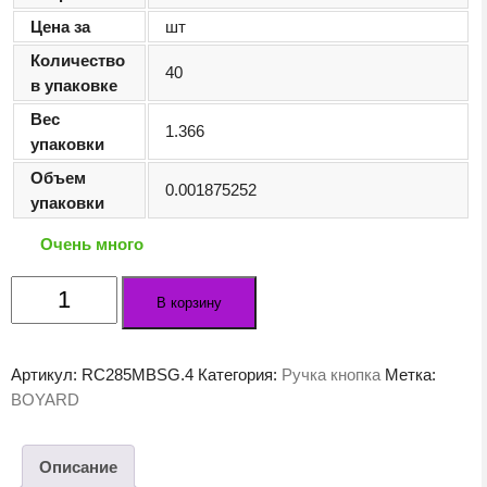
Цена за
шт
Количество
40
в упаковке
Вес
1.366
упаковки
Объем
0.001875252
упаковки
Очень много
Количество
В корзину
товара
Мебельная
ручка
Артикул:
RC285MBSG.4
Категория:
Ручка кнопка
Метка:
POP
BOYARD
RC285MBSG.4
Описание