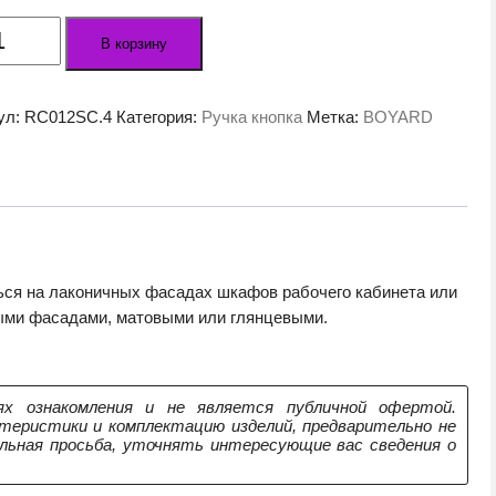
ество
В корзину
а
льная
ул:
RC012SC.4
Категория:
Ручка кнопка
Метка:
BOYARD
2SC.4
ься на лаконичных фасадах шкафов рабочего кабинета или
ными фасадами, матовыми или глянцевыми.
х ознакомления и не является публичной офертой.
теристики и комплектацию изделий, предварительно не
ельная просьба, уточнять интересующие вас сведения о