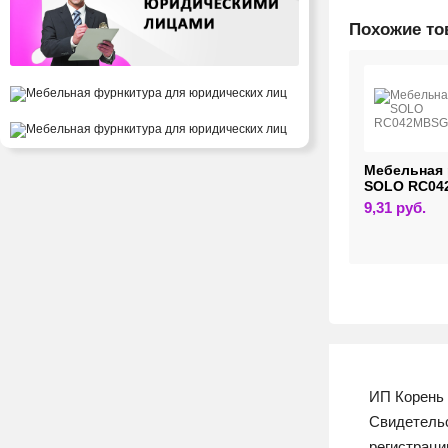
Похожие т
ельная ручка
Мебельная ручка
Мебельная 
HOR RC089BL.1
CUBO URBANO
SOLO RC04
RC525RCHMP.1/GR
19
руб.
9,31
руб.
30,77
руб.
ИП Корень 
Свидетельс
регистрац