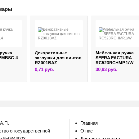
овары
ручка
Декоративные
Мебельная ручка
2MBSG.4
заглушки для винтов
SFERA FACTURA
RZ001BAZ
RC523RCHMP.1/W
0,71
руб.
30,93
руб.
А.П.
Главная
тво о государственной
О нас
ии №0344003
Доставка и оплата