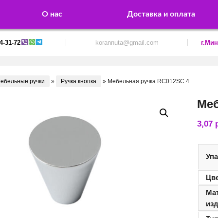
О нас
Доставка и оплата
4-31-72
korannuta@gmail.com
г.Мин
ебельные ручки
»
Ручка кнопка
»
Мебельная ручка RC012SC.4
Меб
3,07
Уп
Цв
Ма
из