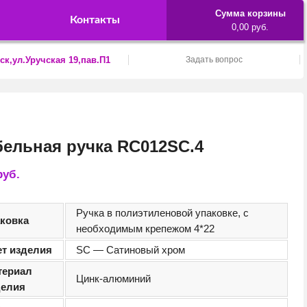
Сумма корзины
Контакты
0,00 руб.
ск,ул.Уручская 19,пав.П1
Задать вопрос
ельная ручка RC012SC.4
руб.
Ручка в полиэтиленовой упаковке, с
аковка
необходимым крепежом 4*22
ет изделия
SC — Сатиновый хром
териал
Цинк-алюминий
делия