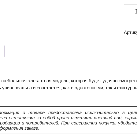
Колич
товар
Мебе
ручка
Артик
RC01
о небольшая элегантная модель, которая будет удачно смотрет
 универсальна и сочетается, как с однотонными, так и фактур
ормация о товаре предоставлена исключительно в целя
ели оставляют за собой право изменять внешний вид, харак
продавцов и потребителей. При совершении покупки, убедит
формления заказа.