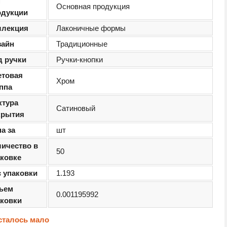
п
Основная продукция
одукции
ллекция
Лаконичные формы
зайн
Традиционные
д ручки
Ручки-кнопки
етовая
Хром
ппа
ктура
Сатиновый
крытия
а за
шт
личество в
50
аковке
с упаковки
1.193
ъем
0.001195992
аковки
сталось мало