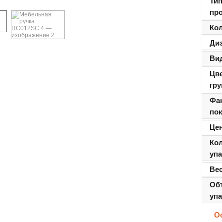
Ти
пр
Ко
Ди
Ви
Цв
гру
Фа
по
Цен
Ко
уп
Ве
Об
уп
О