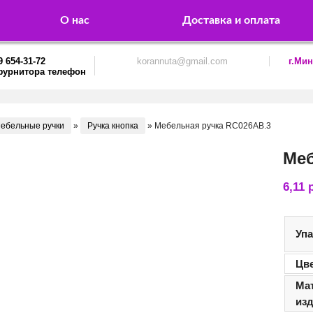
О нас
Доставка и оплата
9 654-31-72
korannuta@gmail.com
г.Мин
ебельные ручки
»
Ручка кнопка
»
Мебельная ручка RC026AB.3
Меб
6,11
Уп
Цв
Ма
из