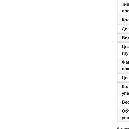
Ти
пр
Ко
Ди
Ви
Цв
гру
Фа
по
Цен
Ко
уп
Ве
Об
уп
Артик