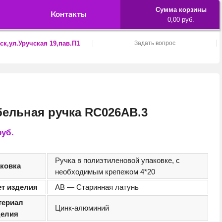
Сумма корзины
Контакты
0,00 руб.
ск,ул.Уручская 19,пав.П1
Задать вопрос
ельная ручка RC026AB.3
руб.
Ручка в полиэтиленовой упаковке, с
аковка
необходимым крепежом 4*20
ет изделия
AB — Старинная латунь
териал
Цинк-алюминий
делия