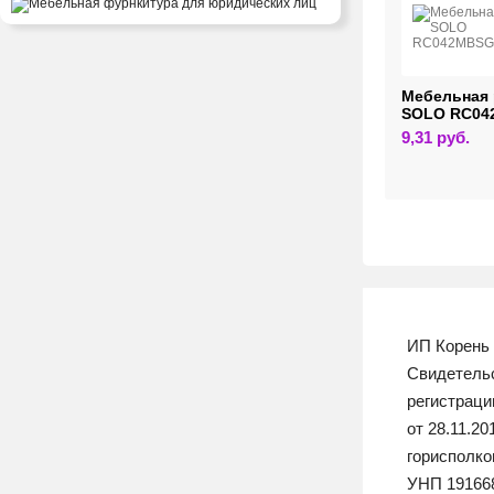
ельная ручка
Мебельная ручка
Мебельная 
HOR RC089BL.1
CUBO URBANO
SOLO RC04
RC525RCHMP.1/GR
19
руб.
9,31
руб.
30,77
руб.
ИП Корень 
Свидетельс
регистрац
от 28.11.2
горисполк
УНП 19166