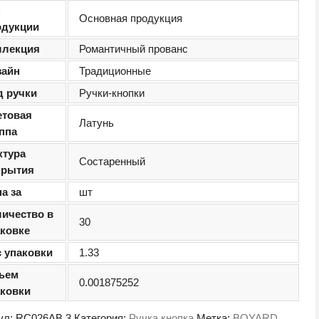
п
Основная продукция
одукции
ллекция
Романтичный прованс
зайн
Традиционные
д ручки
Ручки-кнопки
етовая
Латунь
ппа
ктура
Состаренный
крытия
а за
шт
личество в
30
аковке
с упаковки
1.33
ъем
0.001875252
аковки
ул:
RC026AB.3
Категория:
Ручка кнопка
Метка:
BOYARD