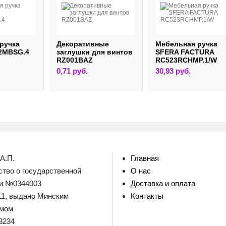
ручка
Декоративные
Мебельная ручка
2MBSG.4
заглушки для винтов
SFERA FACTURA
RZ001BAZ
RC523RCHMP.1/W
0,71
руб.
30,93
руб.
А.П.
Главная
тво о государственной
О нас
ии №0344003
Доставка и оплата
011, выдано Минским
Контакты
омом
8234