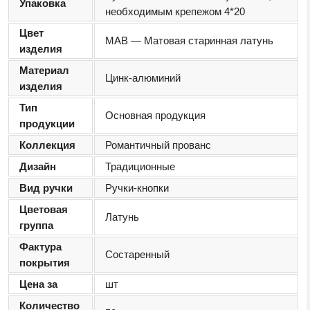
Упаковка
необходимым крепежом 4*20
Цвет
MAB — Матовая старинная латунь
изделия
Материал
Цинк-алюминий
изделия
Тип
Основная продукция
продукции
Коллекция
Романтичный прованс
Дизайн
Традиционные
Вид ручки
Ручки-кнопки
Цветовая
Латунь
группа
Фактура
Состаренный
покрытия
Цена за
шт
Количество