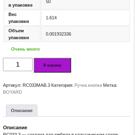
50
в упаковке
Вес
1.614
упаковки
Объем
0.001932336
упаковки
Очень много
Количество
В корзину
товара
Мебельная
ручка
Артикул:
RC033MAB.3
Категория:
Ручка кнопка
Метка:
RC033MAB.3
BOYARD
Описание
Описание
RC033.3 — создана для мебели в классическом стиле: