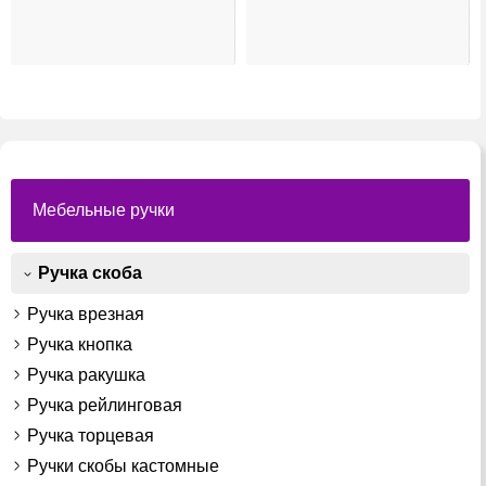
имеет
имеет
лько
несколько
нескольк
ций.
вариаций.
вариаци
и
Опции
Опции
о
можно
можно
ть
выбрать
выбрать
на
на
ице
странице
страниц
а.
товара.
товара.
Мебельные ручки
Ручка скоба
Ручка врезная
Ручка кнопка
Ручка ракушка
Ручка рейлинговая
Ручка торцевая
Ручки скобы кастомные