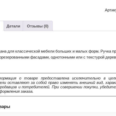
Мебе
ручка
Артик
RS402
(BAB
-
Детали
Отзывы (0)
Браши
стари
бронз
ана для классической мебели больших и малых форм. Ручка пр
 фрезерованными фасадами, однотонными или с текстурой дерев
ормация о товаре предоставлена исключительно в целя
ели оставляют за собой право изменять внешний вид, харак
продавцов и потребителей. При совершении покупки, убедит
формления заказа.
овары