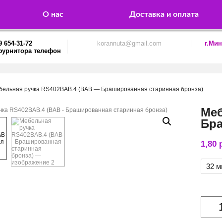
О нас
Доставка и оплата
9 654-31-72
korannuta@gmail.com
г.Мин
бельная ручка RS402BAB.4 (BAB — Брашированная старинная бронза)
Меб
Бра
1,80
32 
Колич
товар