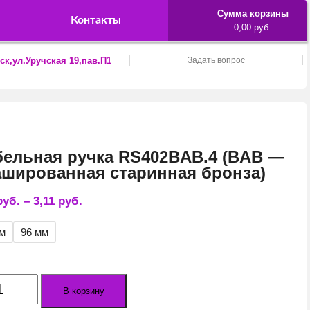
Сумма корзины
Контакты
0,00 руб.
ск,ул.Уручская 19,пав.П1
Задать вопрос
ельная ручка RS402BAB.4 (BAB —
шированная старинная бронза)
руб.
–
3,11
руб.
мм
96 мм
ество
В корзину
а