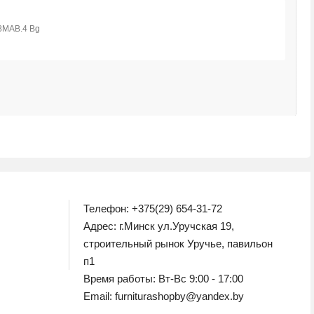
М
1
Телефон: +375(29) 654-31-72
Адрес: г.Минск ул.Уручская 19,
строительный рынок Уручье, павильон
п1
Время работы: Вт-Вс 9:00 - 17:00
Email: furniturashopby@yandex.by