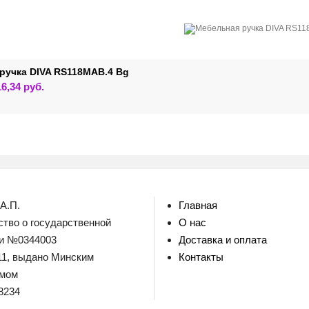
ручка DIVA RS118MAB.4 Bg
Этот
16,34
руб.
товар
имеет
несколько
вариаций.
Опции
можно
выбрать
на
странице
товара.
А.П.
Главная
тво о государственной
О нас
ии №0344003
Доставка и оплата
011, выдано Минским
Контакты
омом
8234