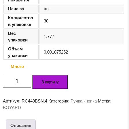
Цена за
шт
Количество
30
в упаковке
Вес
1.777
упаковки
Объем
0.001875252
упаковки
Много
Количество
В корзину
товара
Мебельная
ручка
Артикул:
RC449BSN.4
Категория:
Ручка кнопка
Метка:
STACCATO
BOYARD
RC449BSN.4
Описание