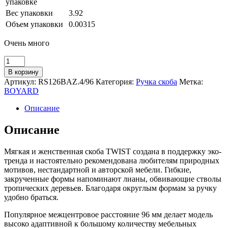
упаковке
Вес упаковки
3.92
Объем упаковки
0.00315
Очень много
Количество
товара
В корзину
Мебельная
Артикул:
RS126BAZ.4/96
Категория:
Ручка скоба
Метка:
ручка
BOYARD
TWIST
RS126BAZ.4/96
Описание
Описание
Мягкая и женственная скоба TWIST создана в поддержку эко-
тренда и настоятельно рекомендована любителям природных
мотивов, нестандартной и авторской мебели. Гибкие,
закрученные формы напоминают лианы, обвивающие стволы
тропических деревьев. Благодаря округлым формам за ручку
удобно браться.
Популярное межцентровое расстояние 96 мм делает модель
высоко адаптивной к большому количеству мебельных