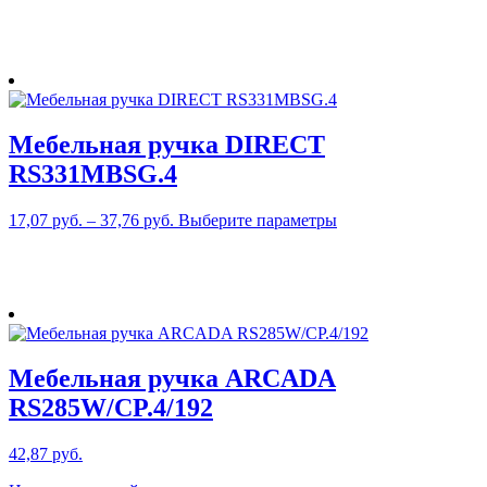
товар
имеет
несколько
вариаций.
Опции
можно
выбрать
Мебельная ручка DIRECT
на
странице
RS331MBSG.4
товара.
Этот
17,07
руб.
–
37,76
руб.
Выберите параметры
товар
имеет
несколько
вариаций.
Опции
можно
выбрать
Мебельная ручка ARCADA
на
странице
RS285W/CP.4/192
товара.
42,87
руб.