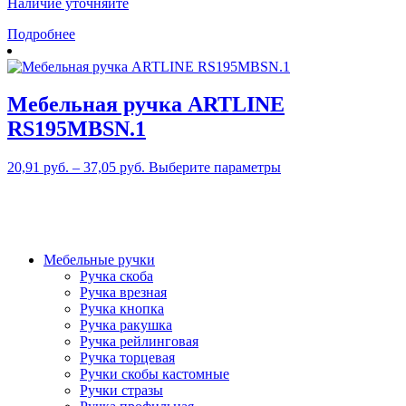
Наличие уточняйте
Подробнее
Мебельная ручка ARTLINE
RS195MBSN.1
Этот
20,91
руб.
–
37,05
руб.
Выберите параметры
товар
имеет
несколько
вариаций.
Опции
Мебельные ручки
можно
Ручка скоба
выбрать
Ручка врезная
на
Ручка кнопка
странице
Ручка ракушка
товара.
Ручка рейлинговая
Ручка торцевая
Ручки скобы кастомные
Ручки стразы