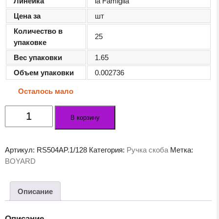
Линейка
la Famiglia
Цена за
шт
Количество в
25
упаковке
Вес упаковки
1.65
Объем упаковки
0.002736
Осталось мало
Количество
В корзину
товара
Мебельная
ручка
Артикул:
RS504AP.1/128
Категория:
Ручка скоба
Метка:
VERONA
BOYARD
RS504AP.1/128
Описание
Описание