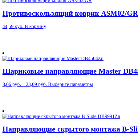
Противоскользящий коврик ASM02/GR
44,59
руб.
В корзину
Шариковые направляющие Master DB4
Этот
8,06
руб.
–
23,09
руб.
Выберите параметры
товар
имеет
несколько
вариаций.
Опции
можно
выбрать
Направляющие скрытого монтажа В-Sl
на
странице