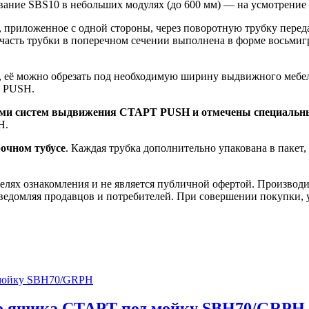
вание SBS10 в небольших модулях (до 600 мм) — на усмотрение
ие, приложенное с одной стороны, через поворотную трубку пер
 часть трубки в поперечном сечении выполнена в форме восьмиг
, её можно обрезать под необходимую ширину выдвижного мебел
Т PUSH.
ми систем выдвижения СТАРТ PUSH и отмечены специальн
H.
рочном тубусе
. Каждая трубка дополнительно упакована в пакет
елях ознакомления и не является публичной офертой. Производи
ведомляя продавцов и потребителей. При совершении покупки, у
го ящика СТАРТ под мойку SBH70/GRPH