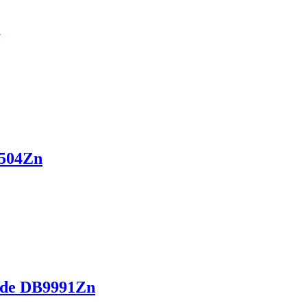
504Zn
ide DB9991Zn