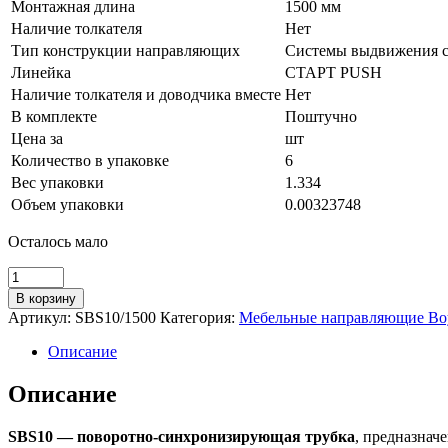
Монтажная длина
1500 мм
Наличие толкателя
Нет
Тип конструкции направляющих
Системы выдвижения с
Линейка
СТАРТ PUSH
Наличие толкателя и доводчика вместе
Нет
В комплекте
Поштучно
Цена за
шт
Количество в упаковке
6
Вес упаковки
1.334
Объем упаковки
0.00323748
Осталось мало
Количество
товара
В корзину
Поворотно-
Артикул:
SBS10/1500
Категория:
Мебельные направляющие Bo
синхронизирующая
трубка
Описание
для
СТАРТ
Описание
PUSH
SBS10/1500
SBS10 — поворотно-синхронизирующая трубка
, предназнач