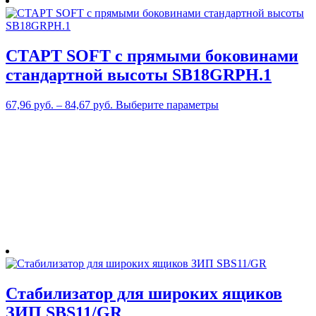
СТАРТ SOFT с прямыми боковинами
стандартной высоты SB18GRPH.1
Этот
67,96
руб.
–
84,67
руб.
Выберите параметры
товар
имеет
несколько
вариаций.
Опции
можно
выбрать
на
странице
товара.
Стабилизатор для широких ящиков
ЗИП SBS11/GR