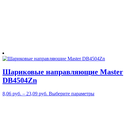
Шариковые направляющие Master
DB4504Zn
Этот
8,06
руб.
–
23,09
руб.
Выберите параметры
товар
имеет
несколько
вариаций.
Опции
можно
выбрать
на