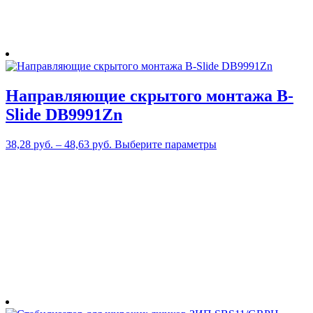
странице
товара.
Направляющие скрытого монтажа В-
Slide DB9991Zn
Этот
38,28
руб.
–
48,63
руб.
Выберите параметры
товар
имеет
несколько
вариаций.
Опции
можно
выбрать
на
странице
товара.