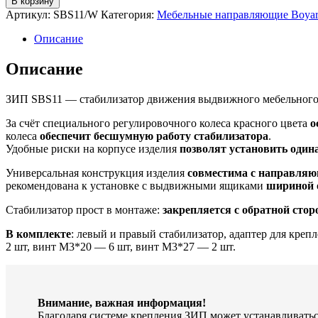
В корзину
товара
Артикул:
SBS11/W
Категория:
Мебельные направляющие Boya
Стабилизатор
для
Описание
широких
ящиков
Описание
ЗИП
SBS11/W
ЗИП SBS11 — стабилизатор движения выдвижного мебельного 
За счёт специального регулировочного колеса красного цвета
о
колеса
обеспечит бесшумную работу стабилизатора
.
Удобные риски на корпусе изделия
позволят установить один
Универсальная конструкция изделия
совместима с направля
рекомендована к установке с выдвижными ящиками
шириной 
Стабилизатор прост в монтаже:
закрепляется с обратной сто
В комплекте
: левый и правый стабилизатор, адаптер для кре
2 шт, винт M3*20 — 6 шт, винт M3*27 — 2 шт.
Внимание, важная информация!
Благодаря системе крепления ЗИП может устанавливать