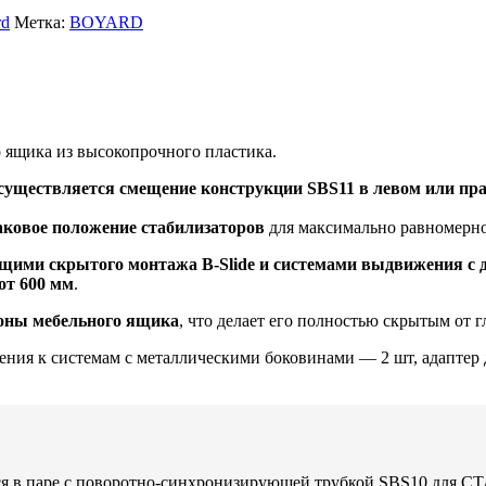
rd
Метка:
BOYARD
ящика из высокопрочного пластика.
существляется смещение конструкции SBS11 в левом или пр
аковое положение стабилизаторов
для максимально равномерно
ющими скрытого монтажа B-Slide и системами выдвижения 
от 600 мм
.
роны мебельного ящика
, что делает его полностью скрытым от гл
пления к системам с металлическими боковинами — 2 шт, адапте
ся в паре с поворотно-синхронизирующей трубкой SBS10 для С