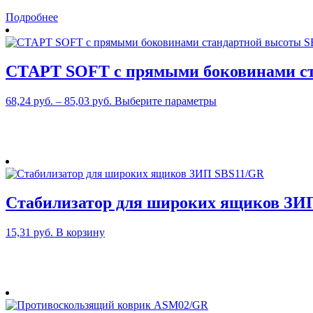
Подробнее
СТАРТ SOFT с прямыми боковинами с
Этот
68,24
руб.
–
85,03
руб.
Выберите параметры
товар
имеет
несколько
вариаций.
Опции
можно
выбрать
Стабилизатор для широких ящиков ЗИ
на
странице
товара.
15,31
руб.
В корзину