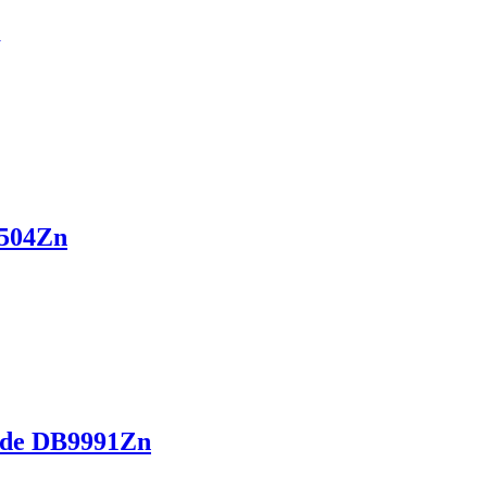
504Zn
ide DB9991Zn