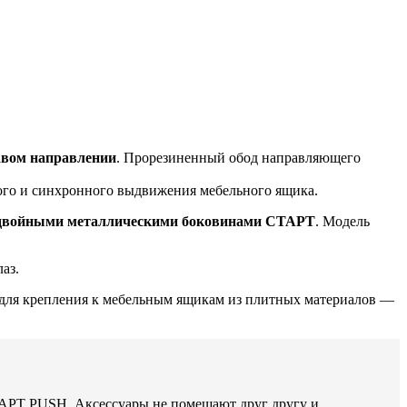
авом направлении
. Прорезиненный обод направляющего
го и синхронного выдвижения мебельного ящика.
с двойными металлическими боковинами СТАРТ
. Модель
аз.
р для крепления к мебельным ящикам из плитных материалов —
ТАРТ PUSH. Аксессуары не помешают друг другу и