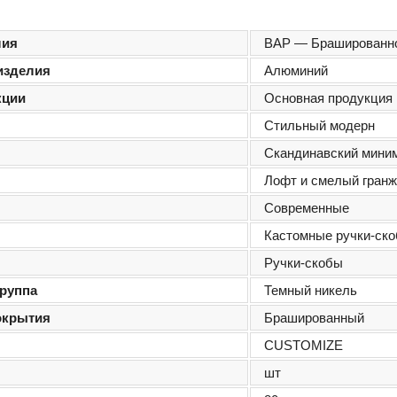
лия
BAP — Брашированно
изделия
Алюминий
кции
Основная продукция
я
Стильный модерн
я
Скандинавский мини
я
Лофт и смелый гран
Современные
Кастомные ручки-ск
Ручки-скобы
группа
Темный никель
окрытия
Брашированный
CUSTOMIZE
шт