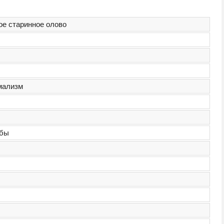
е старинное олово
мализм
ж
обы