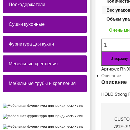
Количеств
Полкодержатели
Вес упако
Объем упа
Сушки кухонные
Очень мн
Количество
Фурнитура для кухни
товара
Держатель
В корзину
HOLD
Мебельные крепления
Strong
Артикул:
RN0
RN002BAP.23
Описание
Описание
Мебельные трубы и крепления
HOLD Strong 
CUSTOMI
держате