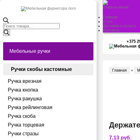
Открыть меню
Главная
О нас
Поиск
Доставка и оплата
товаров
Контакты
+375 2
Мебельные ручки
Ручки скобы кастомные
Главная
»
М
Ручка врезная
Ручка кнопка
Ручка ракушка
Ручка рейлинговая
Ручка скоба
Держате
Ручка торцевая
Ручки стразы
7,13
руб.