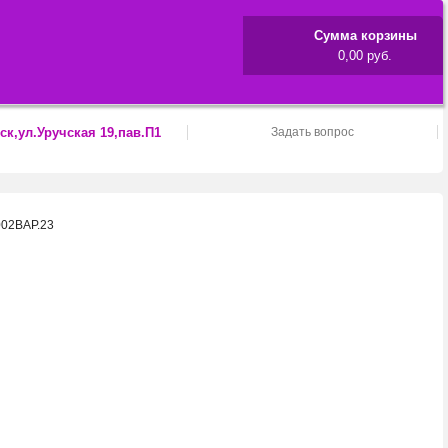
Сумма корзины
0,00 руб.
ск,ул.Уручская 19,пав.П1
Задать вопрос
002BAP.23