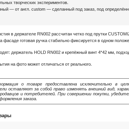
льных творческих экспериментов.
ный — от англ. сustom — сделанный под заказ, под определён
рстия в держателе RN002 рассчитан четко под прутки CUSTOM
а фасаде готовая ручка стабильно фиксируется в одном положе
ходят: держатель HOLD RN002 и крепёжный винт 4*42 мм, подхо
ытия на фото может отличаться от реального.
ормация о товаре предоставлена исключительно в целя
ели оставляют за собой право изменять внешний вид, харак
продавцов и потребителей. При совершении покупки, убедит
формления заказа.
овары