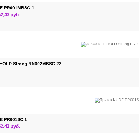
товара.
DE PR001MBSG.1
Этот
52,43
руб.
товар
имеет
несколько
вариаций.
Опции
можно
выбрать
на
странице
товара.
HOLD Strong RN002MBSG.23
E PR001SC.1
Этот
52,43
руб.
товар
имеет
несколько