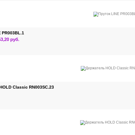
E PR003BL.1
Этот
53,20
руб.
товар
имеет
несколько
вариаций.
Опции
можно
выбрать
на
странице
товара.
HOLD Classic RN003SC.23