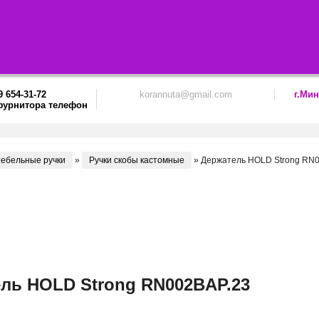
9 654-31-72
korannuta@gmail.com
г.Мин
ебельные ручки
»
Ручки скобы кастомные
»
Держатель HOLD Strong RN
ль HOLD Strong RN002BAP.23