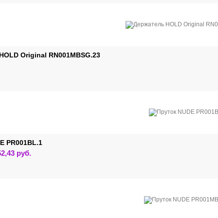
HOLD Original RN001MBSG.23
E PR001BL.1
Этот
52,43
руб.
товар
имеет
несколько
вариаций.
Опции
можно
выбрать
на
странице