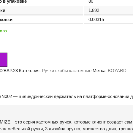
о в упаковке
80
вки
1.892
ковки
0.00315
ого
02BAP.23
Категория:
Ручки скобы кастомные
Метка:
BOYARD
RN002 — цилиндрический держатель на платформе-основании 
ZE – это серия кастомных ручек, которые клиент создает сам 
ля мебельной ручки, 3 дизайна прутка, множество длин, трендо