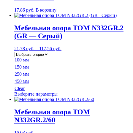
17,86
руб.
В корзину
Мебельная опора TOM N332GR.2
(GR — Серый)
21,78
руб.
–
117,56
руб.
100 мм
150 мм
250 мм
450 мм
Clear
Этот
Выберите параметры
товар
имеет
несколько
Мебельная опора TOM
вариаций.
N332GR.2/60
Опции
можно
выбрать
16,03
руб.