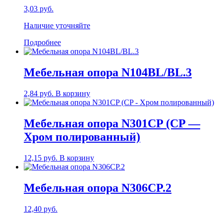
Опции
3,03
руб.
можно
выбрать
Наличие уточняйте
на
странице
Подробнее
товара.
Мебельная опора N104BL/BL.3
2,84
руб.
В корзину
Мебельная опора N301CP (CP —
Хром полированный)
12,15
руб.
В корзину
Мебельная опора N306CP.2
12,40
руб.