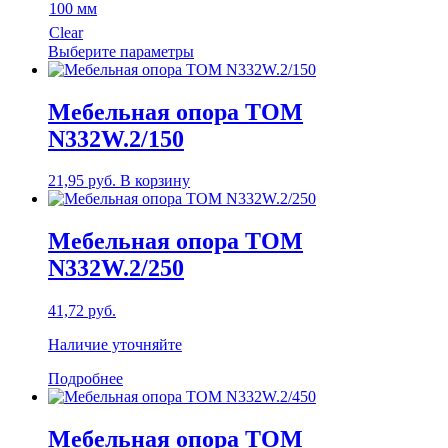
100 мм
Clear
Этот
Выберите параметры
товар
имеет
несколько
Мебельная опора TOM
вариаций.
N332W.2/150
Опции
можно
выбрать
21,95
руб.
В корзину
на
странице
товара.
Мебельная опора TOM
N332W.2/250
41,72
руб.
Наличие уточняйте
Подробнее
Мебельная опора TOM