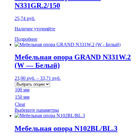
N331GR.2/150
25,74
руб.
Наличие уточняйте
Подробнее
Мебельная опора GRAND N331W.2
(W — Белый)
23,90
руб.
–
33,71
руб.
100 мм
150 мм
Clear
Этот
Выберите параметры
товар
имеет
несколько
Мебельная опора N102BL/BL.3
вариаций.