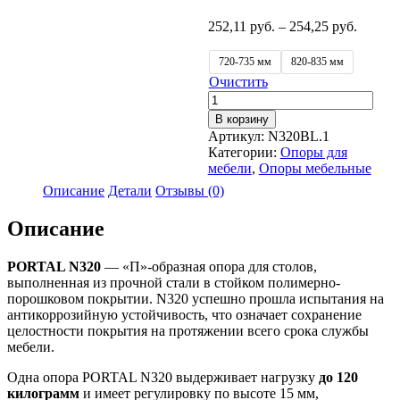
252,11
руб.
–
254,25
руб.
720-735 мм
820-835 мм
Очистить
Количество
товара
В корзину
Мебельная
Артикул:
N320BL.1
опора
Категории:
Опоры для
для
мебели
,
Опоры мебельные
столов
Описание
Детали
Отзывы (0)
PORTAL
N320BL.1
Описание
(BL
-
Матовый
PORTAL N320
— «П»-образная опора для столов,
чёрный)
выполненная из прочной стали в стойком полимерно-
порошковом покрытии. N320 успешно прошла испытания на
антикоррозийную устойчивость, что означает сохранение
целостности покрытия на протяжении всего срока службы
мебели.
Одна опора PORTAL N320 выдерживает нагрузку
до 120
килограмм
и имеет регулировку по высоте 15 мм,