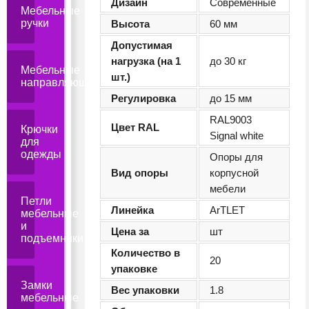
Дизайн
Современные
Мебельные
ручки
Высота
60 мм
Допустимая
нагрузка (на 1
до 30 кг
Мебельные
шт.)
направляющие
Регулировка
до 15 мм
RAL9003
Цвет RAL
Крючки
Signal white
для
одежды
Опоры для
Вид опоры
корпусной
мебели
Петли
Линейка
ArTLET
мебельные
и
Цена за
шт
подъемники
Количество в
20
упаковке
Замки
Вес упаковки
1.8
мебельные