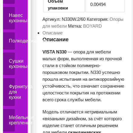
Объем
0.00494
упаковки
Навес
Артикул:
N330W.2/60
Категория:
Опоры
кухонный
для мебели
Метка:
BOYARD
Описание
Описание
Полкодержатели
VISTA N330
— опора для мебели
малых форм, выполненная из прочной
Сушки
стали в стойком полимерно-
кухонные
порошковом покрытии. N330 успешно
прошла испытания на антикоррозийную
устойчивость, что означает сохранение
Фурнитура
для
целостности покрытия на протяжении
кухни
всего срока службы мебели.
Модель отличается нетривиальным
Мебельные
«вязаным» дизайном, за счёт которого
крепления
изделие станет отличным решением
для мебели
скандинавских,