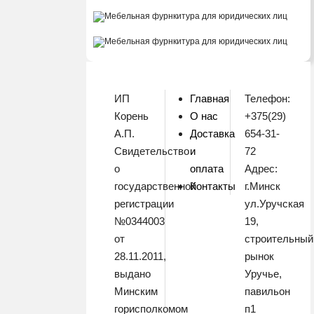
ИП
Главная
Телефон:
Корень
О нас
+375(29)
А.П.
Доставка
654-31-
Свидетельство
и
72
о
оплата
Адрес:
государственной
Контакты
г.Минск
регистрации
ул.Уручская
№0344003
19,
от
строительный
28.11.2011,
рынок
выдано
Уручье,
Минским
павильон
горисполкомом
п1