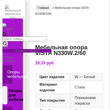
Главная
»
Мебельная опора VISTA
N330W.2/60
Открыть
меню
Поиск
Главная
товаров
О
Мебельная опора
нас
Доставка
Каталог товаров
VISTA N330W.2/60
и
оплата
Контакты
19,33
руб.
Опоры
мебельные
Цвет изделия
W — Белый
Материал
Сталь
изделия
Опоры
для
Порошковая
мебели
Тип покрытия
покраска