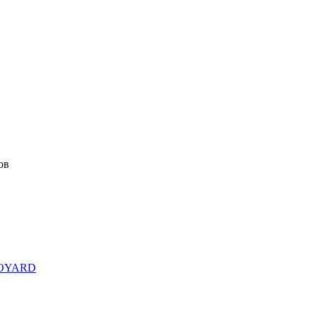
ов
OYARD