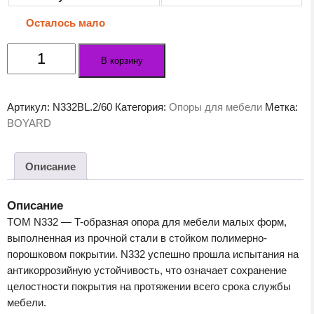
Осталось мало
Количество
В корзину
товара
Мебельная
опора
Артикул:
N332BL.2/60
Категория:
Опоры для мебели
Метка:
TOM
BOYARD
N332BL.2/60
Описание
Описание
TOM N332 — T-образная опора для мебели малых форм,
выполненная из прочной стали в стойком полимерно-
порошковом покрытии. N332 успешно прошла испытания на
антикоррозийную устойчивость, что означает сохранение
целостности покрытия на протяжении всего срока службы
мебели.