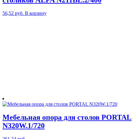
столиков ALFA N211BL.2/400
56,52
руб.
В корзину
Мебельная опора для столов PORTAL
N320W.1/720
261,24
руб.