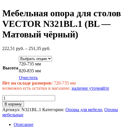
Мебельная опора для столов
VECTOR N321BL.1 (BL —
Матовый чёрный)
222,51
руб.
–
251,35
руб.
720-735 мм
Высота
820-835 мм
Очистить
Нет на складе размеров:
720-735 мм
возможно есть остатки в магазине,
наличие уточняйте
Количество
товара
В корзину
Мебельная
Артикул:
N321BL.1
Категории:
Опоры для мебели
,
Опоры
опора
мебельные
для
столов
Описание