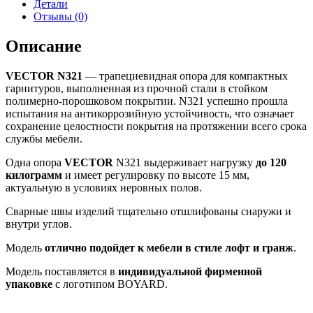
VECTOR
Детали
N321BL.1
Отзывы (0)
(BL
-
Описание
Матовый
чёрный)
VECTOR N321
— трапециевидная опора для компактных
гарнитуров, выполненная из прочной стали в стойком
полимерно-порошковом покрытии. N321 успешно прошла
испытания на антикоррозийную устойчивость, что означает
сохранение целостности покрытия на протяжении всего срока
службы мебели.
Одна опора
VECTOR
N321 выдерживает нагрузку
до 120
килограмм
и имеет регулировку по высоте 15 мм,
актуальную в условиях неровных полов.
Сварные швы изделий тщательно отшлифованы снаружи и
внутри углов.
Модель
отлично подойдет к мебели в стиле лофт и гранж
.
Модель поставляется в
индивидуальной фирменной
упаковке
с логотипом BOYARD.