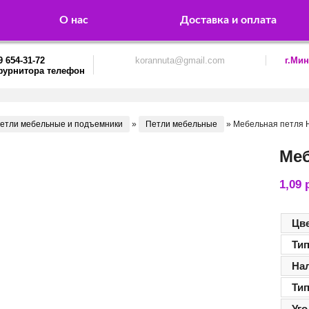
О нас
Доставка и оплата
9 654-31-72
korannuta@gmail.com
г.Мин
етли мебельные и подъемники
»
Петли мебельные
»
Мебельная петля 
Меб
1,09
Цв
Ти
На
Ти
Уг