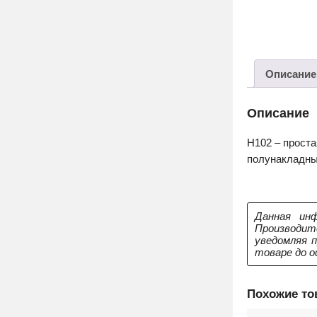
Описание
Описание
H102 – проста
полунакладны
Данная инф
Производит
уведомляя 
товаре до о
Похожие т