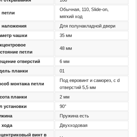
Обычная, 110, Slide-on,
 петли
мягкий ход
п наложения
Для полунакладной двери
аметр чашки
35 мм
жцентровое
48 мм
сстояние петли
ещение отверстий
6 мм
дель планки
01
Под евровинт и саморез, с d
особ монтажа петли
отверстий 5,5 мм
сота планки
2 мм
л установки
90°
ужина
Пружина есть
 хода
Двухходовая
сцентриковый винт в