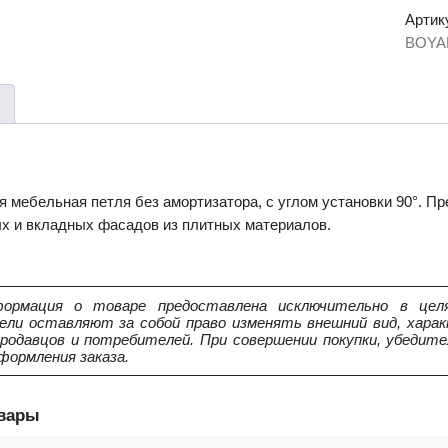
петля
Артик
H102B
BOYA
я мебельная петля без амортизатора, с углом установки 90°. П
х и вкладных фасадов из плитных материалов.
ормация о товаре предоставлена исключительно в целя
ели оставляют за собой право изменять внешний вид, харак
продавцов и потребителей. При совершении покупки, убедит
формления заказа.
овары