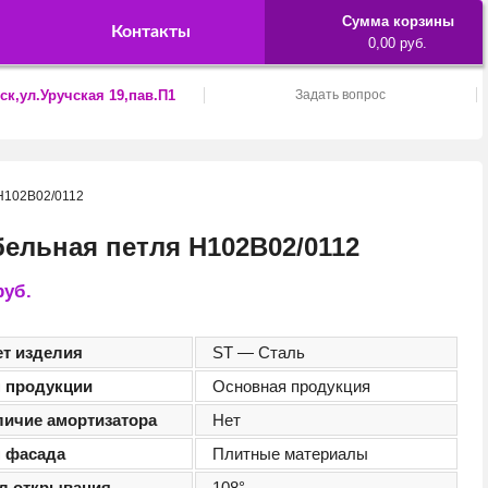
Сумма корзины
Контакты
0,00 руб.
ск,ул.Уручская 19,пав.П1
Задать вопрос
H102B02/0112
ельная петля H102B02/0112
руб.
ет изделия
ST — Сталь
п продукции
Основная продукция
личие амортизатора
Нет
п фасада
Плитные материалы
ол открывания
108°