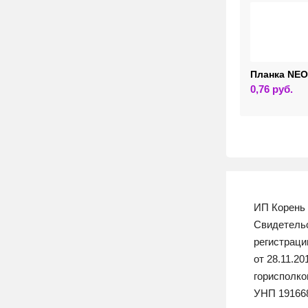
Планка NEO
0,76
руб.
ИП Корень 
Свидетельс
регистрац
от 28.11.2
горисполк
УНП 19166