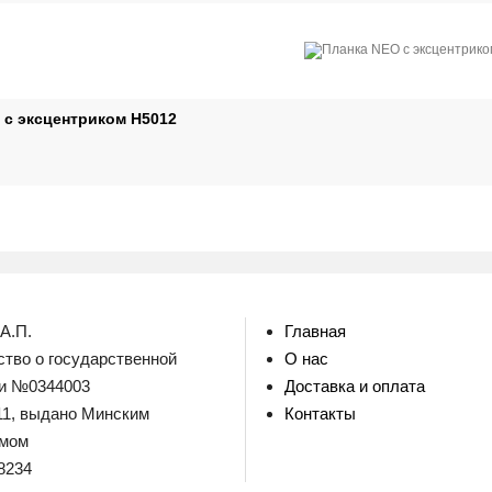
 с эксцентриком H5012
А.П.
Главная
тво о государственной
О нас
ии №0344003
Доставка и оплата
011, выдано Минским
Контакты
омом
8234