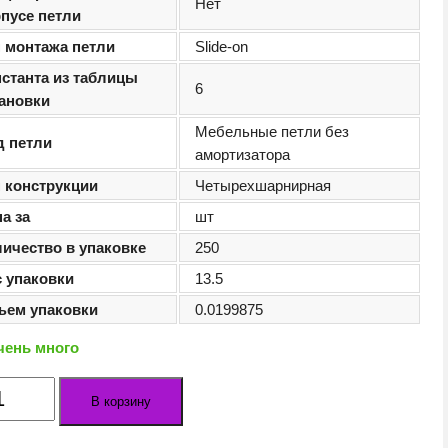
Нет
пусе петли
п монтажа петли
Slide-on
станта из таблицы
6
тановки
Мебельные петли без
д петли
амортизатора
п конструкции
Четырехшарнирная
а за
шт
ичество в упаковке
250
с упаковки
13.5
ъем упаковки
0.0199875
чень много
ество
В корзину
а
льная