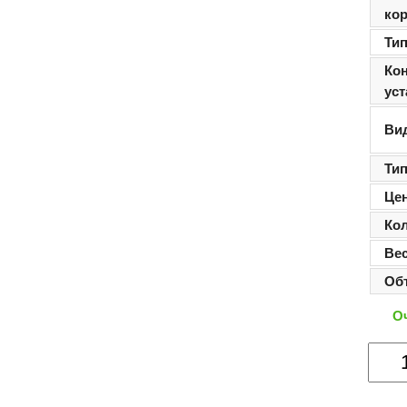
кор
Ти
Кон
ус
Ви
Ти
Цен
Кол
Ве
Об
О
Колич
товар
Мебе