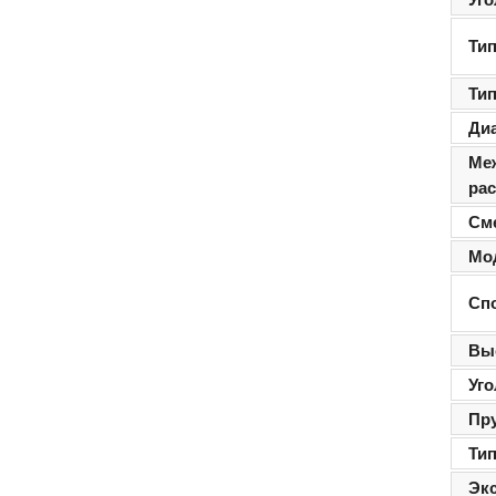
Тип
Ти
Ди
Ме
ра
См
Мо
Сп
Вы
Уго
Пр
Тип
Эк