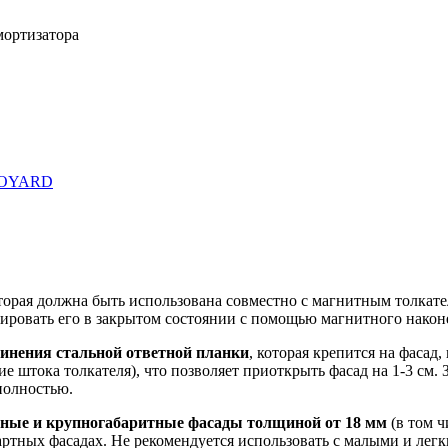
мортизатора
OYARD
торая должна быть использована совместно с магнитным толкат
ировать его в закрытом состоянии с помощью магнитного након
инения стальной ответной планки
, которая крепится на фасад
штока толкателя), что позволяет приоткрыть фасад на 1-3 см. За
полностью.
вные и крупногабаритные фасады толщиной от 18 мм
(в том 
дартных фасадах. Не рекомендуется использовать с малыми и лег