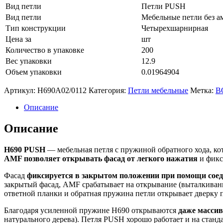
Вид петли
Петли PUSH
Вид петли
Мебельные петли без а
Тип конструкции
Четырехшарнирная
Цена за
шт
Количество в упаковке
200
Вес упаковки
12.9
Объем упаковки
0.01964904
Артикул:
H690A02/0112
Категория:
Петли мебельные
Метка:
B
Описание
Описание
H690 PUSH
— мебельная петля с пружиной обратного хода, ко
AMF позволяет открывать фасад от легкого нажатия
и фикс
Фасад
фиксируется в закрытом положении при помощи соед
закрытый фасад, AMF срабатывает на открывание (выталкивание 
ответной планки и обратная пружина петли открывает дверку 
Благодаря усиленной пружине H690 открываются
даже масси
натурального дерева). Петля PUSH хорошо работает и на стан