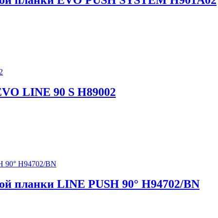
тной планки EVO PUSH SYSTEM H901A02
EVO LINE 90 S H89002
ной планки LINE PUSH 90° H94702/BN