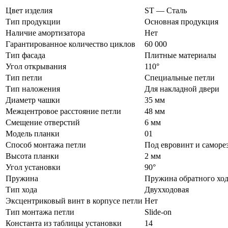
Цвет изделия
ST — Сталь
Тип продукции
Основная продукция
Наличие амортизатора
Нет
Гарантированное количество циклов
60 000
Тип фасада
Плитные материалы
Угол открывания
110°
Тип петли
Специальные петли
Тип наложения
Для накладной двери
Диаметр чашки
35 мм
Межцентровое расстояние петли
48 мм
Смещение отверстий
6 мм
Модель планки
01
Способ монтажа петли
Под евровинт и саморез
Высота планки
2 мм
Угол установки
90°
Пружина
Пружина обратного хо
Тип хода
Двухходовая
Эксцентриковый винт в корпусе петли
Нет
Тип монтажа петли
Slide-on
Константа из таблицы установки
14