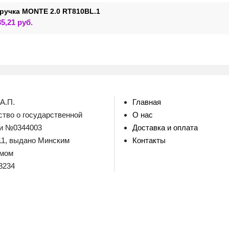
ручка MONTE 2.0 RT810BL.1
Этот
35,21
руб.
товар
имеет
несколько
вариаций.
Опции
можно
выбрать
на
странице
товара.
А.П.
Главная
тво о государственной
О нас
ии №0344003
Доставка и оплата
011, выдано Минским
Контакты
омом
8234