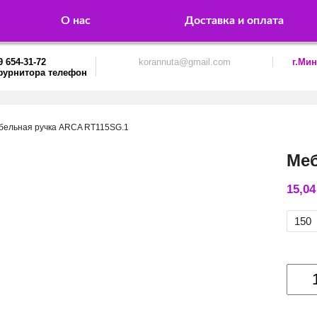
О нас
Доставка и оплата
9 654-31-72
korannuta@gmail.com
г.Мин
бельная ручка ARCA RT115SG.1
Меб
15,0
150
Колич
товар
Мебе