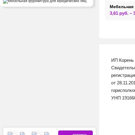
Мебельная 
3,61
руб.
–
ИП Корень 
Свидетельс
регистрац
от 28.11.2
горисполк
УНП 19166