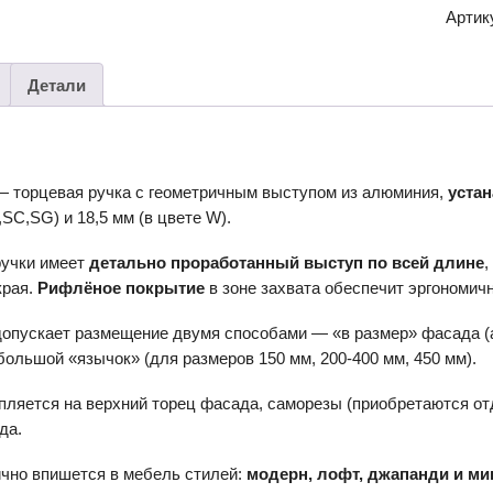
ручка
Артик
ARCA
RT115
Детали
 торцевая ручка с геометричным выступом из алюминия,
уста
SC,SG) и 18,5 мм (в цвете W).
ручки имеет
детально проработанный выступ по всей длине
,
края.
Рифлёное покрытие
в зоне захвата обеспечит эргономич
опускает размещение двумя способами — «в размер» фасада (ак
большой «язычок» (для размеров 150 мм, 200-400 мм, 450 мм).
ляется на верхний торец фасада, саморезы (приобретаются отд
да.
ично впишется в мебель стилей:
модерн, лофт, джапанди и м