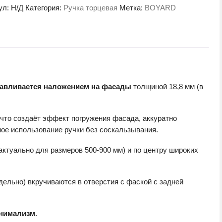
ул:
Н/Д
Категория:
Ручка торцевая
Метка:
BOYARD
SG.1
навливается наложением на фасады
толщиной 18,8 мм (в
 что создаёт эффект погружения фасада, аккуратно
ное использование ручки без соскальзывания.
туально для размеров 500-900 мм) и по центру широких
ельно) вкручиваются в отверстия с фаской с задней
инимализм
.