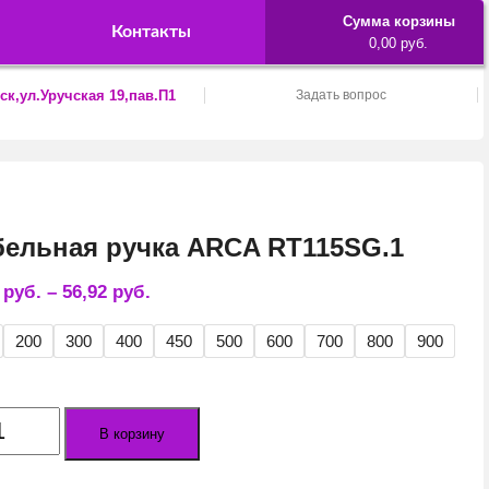
Сумма корзины
Контакты
0,00 руб.
ск,ул.Уручская 19,пав.П1
Задать вопрос
ельная ручка ARCA RT115SG.1
4
руб.
–
56,92
руб.
200
300
400
450
500
600
700
800
900
ество
В корзину
а
льная