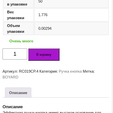
50
в упаковке
Вес
1.776
упаковки
Объем
0.00294
упаковки
Очень много
Количество
В корзину
товара
Мебельная
ручка
Артикул:
RC019CP.4
Категория:
Ручка кнопка
Метка:
BAMBOO
BOYARD
RC019CP.4
Описание
Описание
Эффектная ручка–кнопка имеет высокое основание для