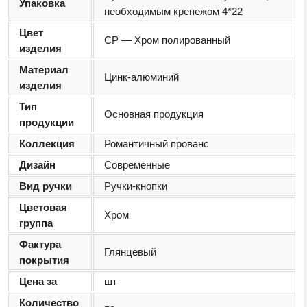
Упаковка
необходимым крепежом 4*22
Цвет
CP — Хром полированный
изделия
Материал
Цинк-алюминий
изделия
Тип
Основная продукция
продукции
Коллекция
Романтичный прованс
Дизайн
Современные
Вид ручки
Ручки-кнопки
Цветовая
Хром
группа
Фактура
Глянцевый
покрытия
Цена за
шт
Количество