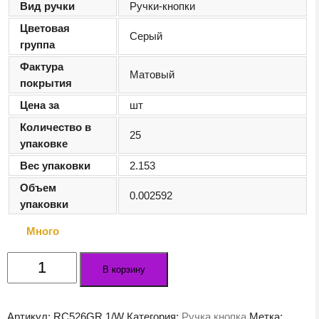
Вид ручки
Ручки-кнопки
Цветовая
Серый
группа
Фактура
Матовый
покрытия
Цена за
шт
Количество в
25
упаковке
Вес упаковки
2.153
Объем
0.002592
упаковки
Много
Количество
В корзину
товара
Мебельная
ручка
Артикул:
RC526GR.1/W
Категория:
Ручка кнопка
Метка: