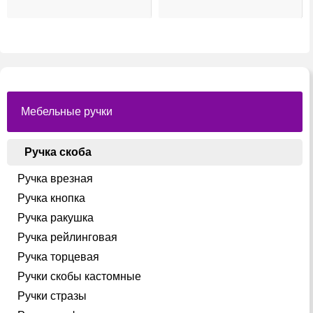
ций.
вариаций.
вариаци
Опции
Опции
можно
можно
ть
выбрать
выбрать
на
на
ице
странице
страниц
.
товара.
товара.
Мебельные ручки
Ручка скоба
Ручка врезная
Ручка кнопка
Ручка ракушка
Ручка рейлинговая
Ручка торцевая
Ручки скобы кастомные
Ручки стразы