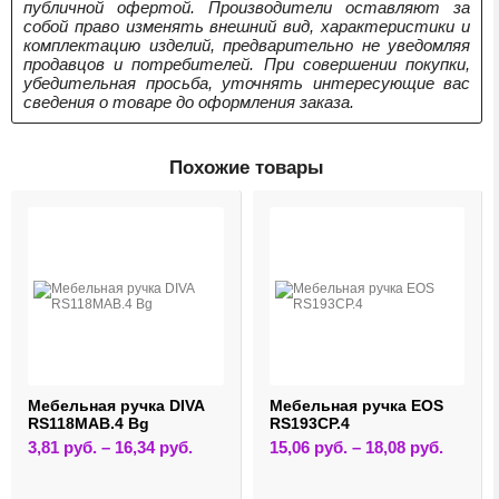
публичной офертой. Производители оставляют за
собой право изменять внешний вид, характеристики и
комплектацию изделий, предварительно не уведомляя
продавцов и потребителей. При совершении покупки,
убедительная просьба, уточнять интересующие вас
сведения о товаре до оформления заказа.
Похожие товары
Мебельная ручка DIVA
Мебельная ручка EOS
RS118MAB.4 Bg
RS193CP.4
Этот
Этот
3,81
руб.
–
16,34
руб.
15,06
руб.
–
18,08
руб.
товар
товар
имеет
имеет
лько
несколько
нескольк