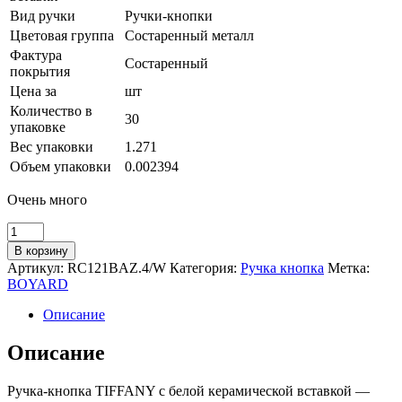
Вид ручки
Ручки-кнопки
Цветовая группа
Состаренный металл
Фактура
Состаренный
покрытия
Цена за
шт
Количество в
30
упаковке
Вес упаковки
1.271
Объем упаковки
0.002394
Очень много
Количество
товара
В корзину
Мебельная
Артикул:
RC121BAZ.4/W
Категория:
Ручка кнопка
Метка:
ручка
BOYARD
TIFFANY
RC121BAZ.4/W
Описание
Описание
Ручка-кнопка TIFFANY с белой керамической вставкой —