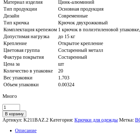
Материал изделия
Цинк-алюминий
Тип продукции
Основная продукция
Дизайн
Современные
Тип крючка
Крючок двухрожковый
Комплектация крепежом
1 крючок в полиэтиленовой упаковке,
Допустимая нагрузка
до 15 кг
Крепление
Открытое крепление
Цветовая группа
Состаренный металл
Фактура покрытия
Состаренный
Цена за
шт
Количество в упаковке
20
Вес упаковки
1.703
Объем упаковки
0.00324
Много
Количество
товара
В корзину
Мебельный
Артикул:
K211BAZ.2
Категория:
Крючки для одежды
Метка:
B
крючок
BARON
Описание
K211BAZ.2