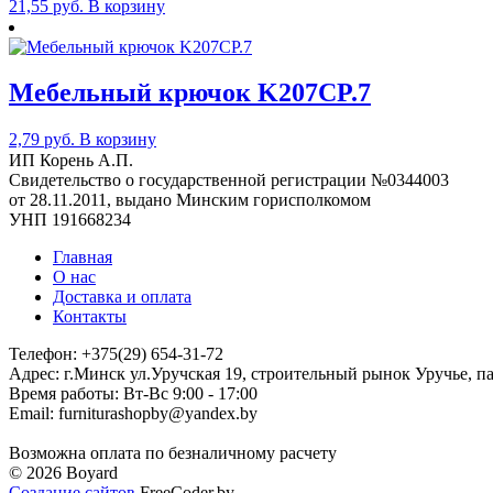
21,55
руб.
В корзину
Мебельный крючок K207CP.7
2,79
руб.
В корзину
ИП Корень А.П.
Свидетельство о государственной регистрации №0344003
от 28.11.2011, выдано Минским горисполкомом
УНП 191668234
Главная
О нас
Доставка и оплата
Контакты
Телефон: +375(29) 654-31-72
Адрес: г.Минск ул.Уручская 19, строительный рынок Уручье, п
Время работы: Вт-Вс 9:00 - 17:00
Email: furniturashopby@yandex.by
Возможна оплата по безналичному расчету
© 2026 Boyard
Создание сайтов
FreeCoder.by