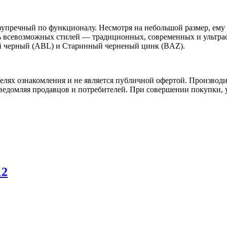
пречный по функционалу. Несмотря на небольшой размер, ему 
ель всевозможных стилей — традиционных, современных и ультр
ый черный (ABL) и Старинный черненый цинк (BAZ).
елях ознакомления и не является публичной офертой. Производи
ведомляя продавцов и потребителей. При совершении покупки, у
12