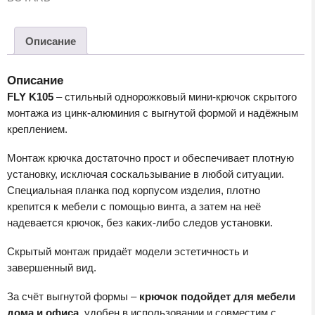
K105BSN.9
Описание
Описание
FLY K105
– стильный однорожковый мини-крючок скрытого
монтажа из цинк-алюминия с выгнутой формой и надёжным
креплением.
Монтаж крючка достаточно прост и обеспечивает плотную
установку, исключая соскальзывание в любой ситуации.
Cпециальная планка под корпусом изделия, плотно
крепится к мебели с помощью винта, а затем на неё
надевается крючок, без каких-либо следов установки.
Скрытый монтаж придаёт модели эстетичность и
завершенный вид.
За счёт выгнутой формы –
крючок подойдет для мебели
дома и офиса
, удобен в использовании и совместим с