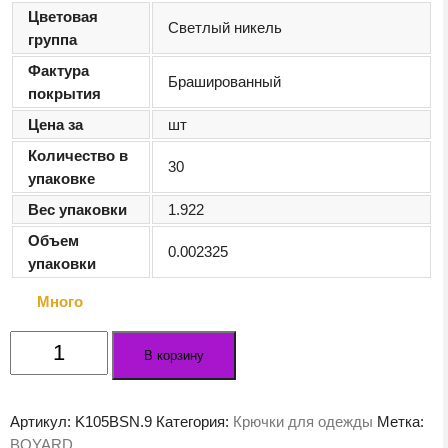
Цветовая
Светлый никель
группа
Фактура
Брашированный
покрытия
Цена за
шт
Количество в
30
упаковке
Вес упаковки
1.922
Объем
0.002325
упаковки
Много
Количество
В корзину
товара
Мебельный
крючок
Артикул:
K105BSN.9
Категория:
Крючки для одежды
Метка:
FLY
BOYARD