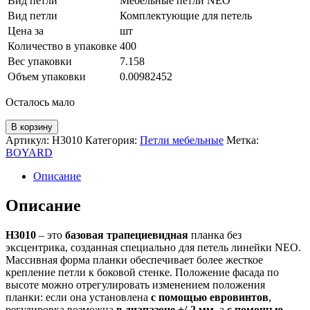
Вид петли
Мебельные петли NEO
Вид петли
Комплектующие для петель
Цена за
шт
Количество в упаковке
400
Вес упаковки
7.158
Объем упаковки
0.00982452
Осталось мало
Количество
В корзину
товара
Артикул:
H3010
Категория:
Петли мебельные
Метка:
Планка
BOYARD
NEO
H3010
Описание
Описание
H3010
– это
базовая трапециевидная
планка без
эксцентрика, созданная специально для петель линейки NEO.
Массивная форма планки обеспечивает более жесткое
крепление петли к боковой стенке. Положение фасада по
высоте можно отрегулировать изменением положения
планки: если она установлена
с помощью евровинтов
,
регулировка возможна
в диапазоне +/-2 мм
, а
с помощью