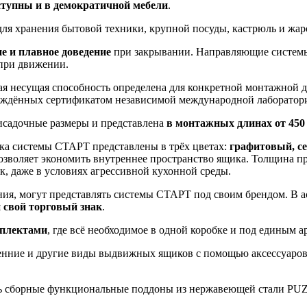
ступны и в демократичной мебели
.
 хранения бытовой техники, крупной посуды, кастрюль и жар
е и плавное доведение
при закрывании. Направляющие системы
при движении.
ая несущая способность определена для конкретной монтажной д
рждённых сертификатом независимой международной лаборатор
садочные размеры и представлена
в монтажных длинах от 450
а системы СТАРТ представлены в трёх цветах:
графитовый, с
 позволяет экономить внутреннее пространство ящика. Толщина
, даже в условиях агрессивной кухонной среды.
ия, могут представлять системы СТАРТ под своим брендом. В а
 свой торговый знак
.
мплектами
, где всё необходимое в одной коробке и под единым а
енние и другие виды выдвижных ящиков с помощью аксессуаров
ь сборные функциональные поддоны из нержавеющей стали PUZ