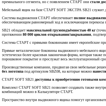
премиального сегмента, но с появлением СТАРТ они
стали до
Мебельный ящик на базе СТАРТ SOFT ЭКСТРА SB21 служит для
Система выдвижения СТАРТ обеспечивает
полное выдвижени
обеспечивающим равномерный ход и исключающим перекосы 
SB21 обладает
максимальной грузоподъёмностью 40 кг
(точн
протяжении
80 000 циклов открывания/закрывания
, подтве
Система СТАРТ с прямыми боковинами имеет европейские при
Прямые металлические боковины выдвижного мебельного ящик
эстетически более красивая лаконичная форма, которая также
порошковое покрытие и прослужат весь эксплуатационный срок
Производственные компании, продвигая свои мебельные решен
без логотипа
под артикулом SBZ08, на которые можно
нанести
СТАРТ SOFT SB21
доступны к приобретению готовыми ко
Комплект СТАРТ SOFT SB21 позволяет создавать также внутр
комбинаций можно в Калькуляторе СТАРТ.
Пространство внутри выдвижного ящика помогут организоват