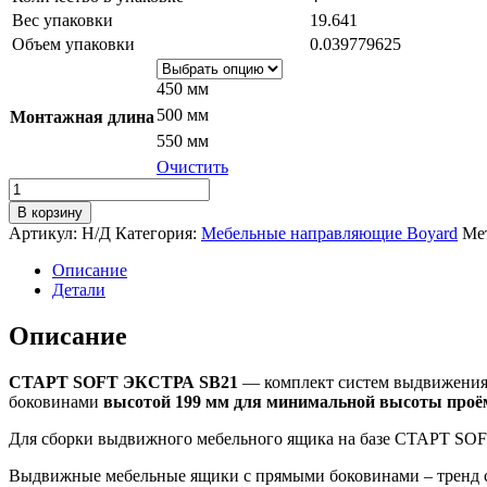
Вес упаковки
19.641
Объем упаковки
0.039779625
450 мм
500 мм
Монтажная длина
550 мм
Очистить
Количество
товара
В корзину
Системы
Артикул:
Н/Д
Категория:
Мебельные направляющие Boyard
Ме
выдвижения
СТАРТ
Описание
SOFT
Детали
ЭКСТРА
SB21W.1
Описание
СТАРТ SOFT ЭКСТРА SB21
— комплект систем выдвижения 
боковинами
высотой 199 мм для минимальной высоты проё
Для сборки выдвижного мебельного ящика на базе СТАРТ SOFT
Выдвижные мебельные ящики с прямыми боковинами – тренд с