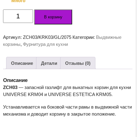
Много
Количество
В корзину
товара
Газовый
лифт
Артикул:
ZCH03/KRK03/GL/2075
Категории:
Выдвижные
для
корзины
,
Фурнитура для кухни
рамы
KRM04
и
Описание
Детали
Отзывы (0)
KRM05
ZCH03
Описание
ZCH03
— запасной газлифт для выкатных корзин для кухни
UNIVERSE KRM04 и UNIVERSE ESTETICA KRM05.
Устанавливается на боковой части рамы в выдвижной части
механизма и доводит корзину в закрытое положение.