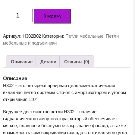
Количество
В корзину
товара
Мебельная
петля
Артикул:
H302B02
Категории:
Петли мебельные
,
Петли
H302B02
мебельные и подъемники
(ST
-
Сталь)
Описание
Детали
Отзывы (0)
Описание
H302 – это четырехшарнирная цельнометаллическая
вкладная петля системы Clip-on с амортизатором и уголом
открывания 110°.
Ведущее достоинство петли H302 – наличие
гидравлического амортизатора, который обеспечивает
мягкое, плавное и бесшумное закрывание фасада, а также
возможность самозакрывания фасада с оптимального угла