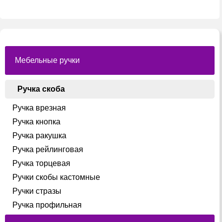
ть
выбрать
выбрать
на
на
ице
странице
страниц
а.
товара.
товара.
Мебельные ручки
Ручка скоба
Ручка врезная
Ручка кнопка
Ручка ракушка
Ручка рейлинговая
Ручка торцевая
Ручки скобы кастомные
Ручки стразы
Ручка профильная