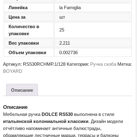
Линейка
la Famiglia
Цена за
шт
Количество в
25
упаковке
Вес упаковки
2.211
Объем упаковки
0.002736
Артикул:
RS530RCHMP.1/128
Категория:
Ручка скоба
Метка:
BOYARD
Описание
Описание
Мебельная ручка
DOLCE RS530
выполнена в стиле
итальянской колониальной классики
. Дизайн модели
отчётливо напоминает античные балюстрады,
обрамляющие лест­ничные марши, террасы и балконы