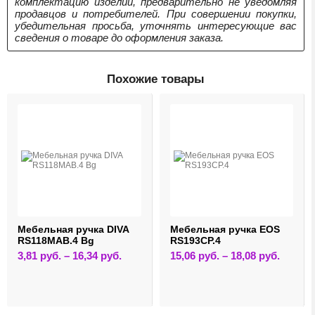
комплектацию изделий, предварительно не уведомляя
продавцов и потребителей. При совершении покупки,
убедительная просьба, уточнять интересующие вас
сведения о товаре до оформления заказа.
Похожие товары
Мебельная ручка DIVA
Мебельная ручка EOS
RS118MAB.4 Bg
RS193CP.4
Этот
Этот
3,81
руб.
–
16,34
руб.
15,06
руб.
–
18,08
руб.
товар
товар
имеет
имеет
лько
несколько
нескольк
ций.
вариаций.
вариаци
и
Опции
Опции
о
можно
можно