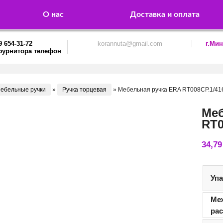
О нас
Доставка и оплата
9 654-31-72
korannuta@gmail.com
г.Мин
ебельные ручки
»
Ручка торцевая
»
Мебельная ручка ERA RT008CP.1/41
Меб
RT0
34,7
Уп
Ме
ра