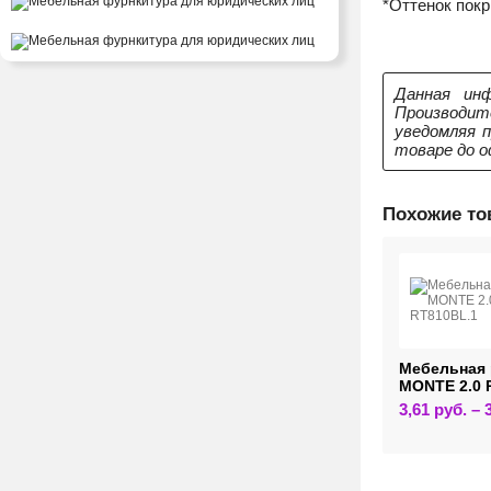
*Оттенок пок
Данная инф
Производит
уведомляя 
товаре до о
Похожие т
ельная ручка ERA
Мебельная ручка
Мебельная 
08CP.1
MONTE RT110SC.1
MONTE 2.0 
Этот
35
руб.
–
9,95
руб.
–
49,81
руб.
3,61
руб.
–
товар
Этот
90
руб.
имеет
товар
несколько
имеет
вариаций.
несколько
Опции
вариаций.