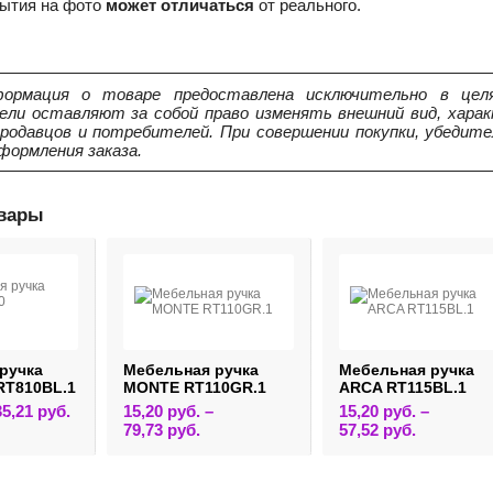
рытия на фото
может отличаться
от реального.
ормация о товаре предоставлена исключительно в целя
ели оставляют за собой право изменять внешний вид, харак
продавцов и потребителей. При совершении покупки, убедит
формления заказа.
овары
ручка
Мебельная ручка
Мебельная ручка
RT810BL.1
MONTE RT110GR.1
ARCA RT115BL.1
Этот
35,21
руб.
15,20
руб.
–
15,20
руб.
–
товар
Этот
Этот
79,73
руб.
57,52
руб.
имеет
товар
товар
несколько
имеет
имеет
вариаций.
несколько
несколько
Опции
вариаций.
вариаций.