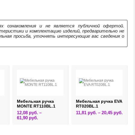
х ознакомления и не является публичной офертой.
теристики и комплектацию изделий, предварительно не
ельная просьба, уточнять интересующие вас сведения о
Мебельная ручка
Мебельная ручка EVA
MONTE RT110BL.1
RT020BL.1
Этот
12,08
руб.
–
11,81
руб.
–
20,45
руб.
товар
Этот
61,90
руб.
имеет
товар
нескол
имеет
вариац
несколько
Опции
вариаций.