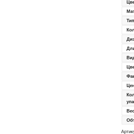
Цв
Ма
Ти
Ко
Ди
Дл
Ви
Цв
Фа
Цен
Ко
уп
Ве
Об
Артик