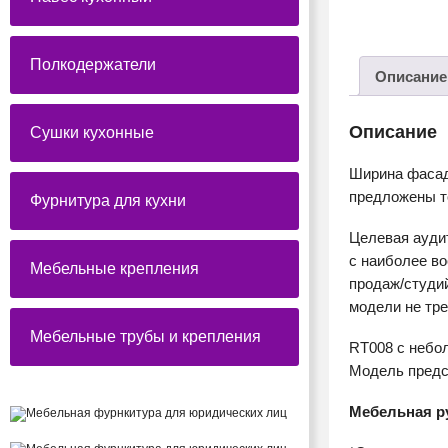
Полкодержатели
Описание
Описание
Сушки кухонные
Ширина фасадо
предложены т
Фурнитура для кухни
Целевая ауди
с наиболее в
Мебельные крепления
продаж/студий
модели не тр
Мебельные трубы и крепления
RT008 с небо
Модель предст
Мебельная ру