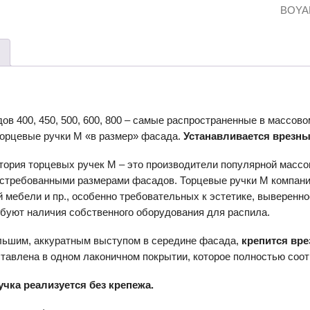
BOYA
в 400, 450, 500, 600, 800 – самые распространенные в массов
орцевые ручки M «в размер» фасада.
Устанавливается врезны
тория торцевых ручек М – это производители популярной массо
остребованными размерами фасадов. Торцевые ручки М компан
 мебели и пр., особенно требовательных к эстетике, вывереннос
ебуют наличия собственного оборудования для распила.
льшим, аккуратным выступом в середине фасада,
крепится вре
авлена в одном лаконичном покрытии, которое полностью соотв
чка реализуется без крепежа.