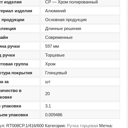
ет изделия
CP — Хром полированный
териал изделия
Алюминий
п продукции
Основная продукция
ллекция
Длинные решения
зайн
Современные
ина ручки
597 мм
д ручки
Торцевые
етовая группа
Хром
ктура покрытия
Глянцевый
а за
шт
личество в
20
аковке
с упаковки
3.1
ъем упаковки
0.009486
ул:
RT008CP.1/416/600
Категория:
Ручка торцевая
Метка: