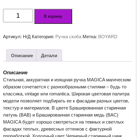
Количество
В корзину
товара
Мебельная
ручка
Артикул:
Н/Д
Категория:
Ручка скоба
Метка:
BOYARD
MAGICA
RS198GC.4
Описание
Детали
Описание
Стильная, аккуратная и изящная ручка MAGICA магическим
образом сочетается с разнообразными стилями – будь то
классика, vintage или romantica. Широкая цветовая палитра
модели позволяет подбирать ее к фасадам разных цветов,
текстур и материалов. В цвете Брашированная старинная
латунь (ВАВ) и Брашированная старинная медь (ВАС)
MAGICA будет хорошо смотреться на темных и светлых
фасадах теплых, древесных оттенков с фактурной
проработкой. Холодный цвет Черненый старинный цинк