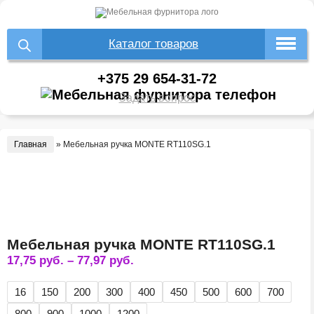
Каталог товаров
+375 29 654-31-72
Задать вопрос
Главная
»
Мебельная ручка MONTE RT110SG.1
Мебельная ручка MONTE RT110SG.1
17,75
руб.
–
77,97
руб.
16
150
200
300
400
450
500
600
700
800
900
1000
1200