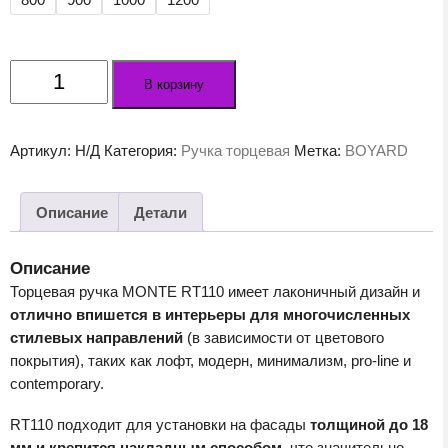
Количество
В корзину
товара
Мебельная
ручка
Артикул:
Н/Д
Категория:
Ручка торцевая
Метка:
BOYARD
MONTE
RT110SG.1
Описание
Детали
Описание
Торцевая ручка MONTE RT110 имеет лаконичный дизайн и
отлично впишется в интерьеры для многочисленных
стилевых направлений
(в зависимости от цветового
покрытия), таких как лофт, модерн, минимализм, pro-line и
contemporary.
RT110 подходит для установки на фасады
толщиной до 18
мм и крепится накладным способом
, что значительно