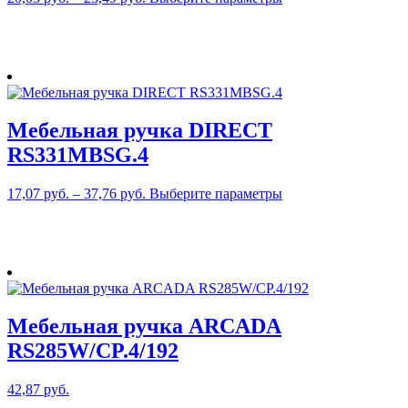
товар
имеет
несколько
вариаций.
Опции
можно
выбрать
Мебельная ручка DIRECT
на
странице
RS331MBSG.4
товара.
Этот
17,07
руб.
–
37,76
руб.
Выберите параметры
товар
имеет
несколько
вариаций.
Опции
можно
выбрать
Мебельная ручка ARCADA
на
странице
RS285W/CP.4/192
товара.
42,87
руб.