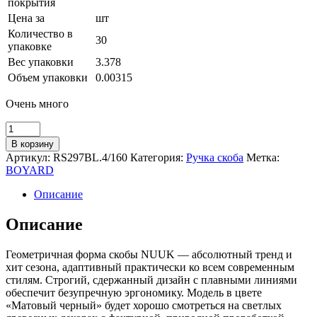
покрытия
Цена за
шт
Количество в
30
упаковке
Вес упаковки
3.378
Объем упаковки
0.00315
Очень много
Количество
товара
В корзину
Мебельная
Артикул:
RS297BL.4/160
Категория:
Ручка скоба
Метка:
ручка
BOYARD
NUUK
RS297BL.4/160
Описание
Описание
Геометричная форма скобы NUUK — абсолютный тренд и
хит сезона, адаптивный практически ко всем современным
стилям. Строгий, сдержанный дизайн с плавными линиями
обеспечит безупречную эргономику. Модель в цвете
«Матовый черный» будет хорошо смотреться на светлых