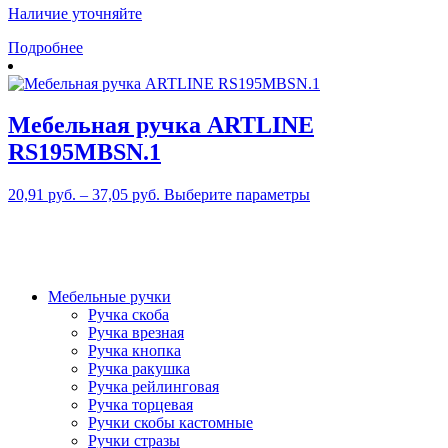
Наличие уточняйте
Подробнее
Мебельная ручка ARTLINE
RS195MBSN.1
Этот
20,91
руб.
–
37,05
руб.
Выберите параметры
товар
имеет
несколько
вариаций.
Опции
Мебельные ручки
можно
Ручка скоба
выбрать
Ручка врезная
на
Ручка кнопка
странице
Ручка ракушка
товара.
Ручка рейлинговая
Ручка торцевая
Ручки скобы кастомные
Ручки стразы