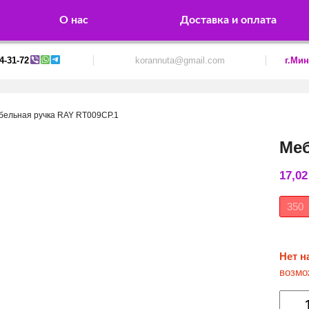
О нас
Доставка и оплата
4-31-72
korannuta@gmail.com
г.Мин
бельная ручка RAY RT009CP.1
Меб
17,0
350
Нет н
возмо
Колич