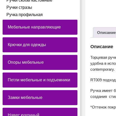
Ручки скобы кастомные
Ручки стразы
Ручка профильная
Мебельные направляющие
Описание
Крючки для одежды
Описание
Торцевая руч
Опоры мебельные
удобна в испо
contemporary.
Петли мебельные и подъемники
RT009 подход
Ручка имеет 
создания сти
Замки мебельные
*Оттенок пок
Навес кухонный