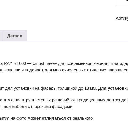
товар
Мебе
ручка
Артик
RAY
RT009
Детали
ка RAY RT009 — «must have» для современной мебели. Благодар
льзовании и подойдёт для многочисленных стилевых направлений
ит для установки на фасады толщиной до 18 мм.
Для установк
богатую палитру цветовых решений от традиционных до трендов
льной мебели с широкими фасадами.
рытия на фото
может отличаться
от реального.