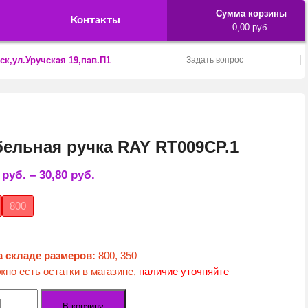
Сумма корзины
Контакты
0,00 руб.
ск,ул.Уручская 19,пав.П1
Задать вопрос
ельная ручка RAY RT009CP.1
2
руб.
–
30,80
руб.
800
а складе размеров:
800, 350
жно есть остатки в магазине,
наличие уточняйте
ество
В корзину