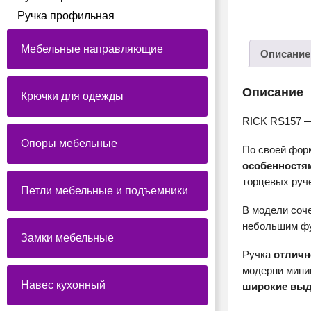
Ручка профильная
Мебельные направляющие
Описание
Описание
Крючки для одежды
RICK RS157 —
Опоры мебельные
По своей фор
особенностя
торцевых руче
Петли мебельные и подъемники
В модели соч
небольшим фу
Замки мебельные
Ручка
отличн
модерни мини
Навес кухонный
широкие выд