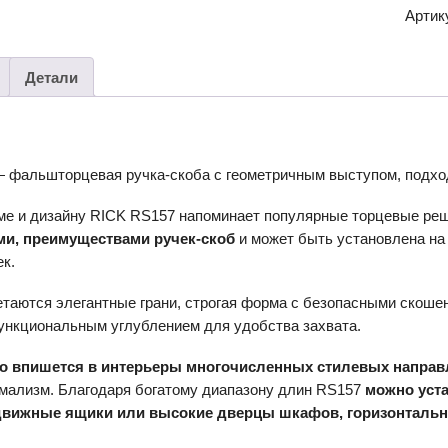
ручка
Артик
RICK
RS15
Детали
 фальшторцевая ручка-скоба с геометричным выступом, подход
ме и дизайну RICK RS157 напоминает популярные торцевые реш
ми, преимуществами ручек-скоб
и может быть установлена на
к.
етаются элегантные грани, строгая форма с безопасными скоше
нкциональным углублением для удобства захвата.
о впишется в интерьеры многочисленных стилевых направ
мализм. Благодаря богатому диапазону длин RS157
можно уста
вижные ящики или высокие дверцы шкафов, горизонтальн