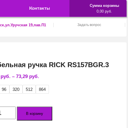
Сумма корзины
Контакты
0,00 руб.
ск,ул.Уручская 19,пав.П1
Задать вопрос
ельная ручка RICK RS157BGR.3
1
руб.
–
73,29
руб.
96
320
512
864
ество
В корзину
а
льная