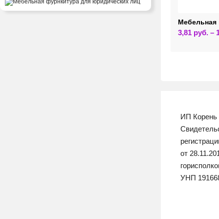
Мебельная 
3,81
руб.
–
ИП Корень 
Свидетельс
регистрац
от 28.11.2
горисполк
УНП 19166