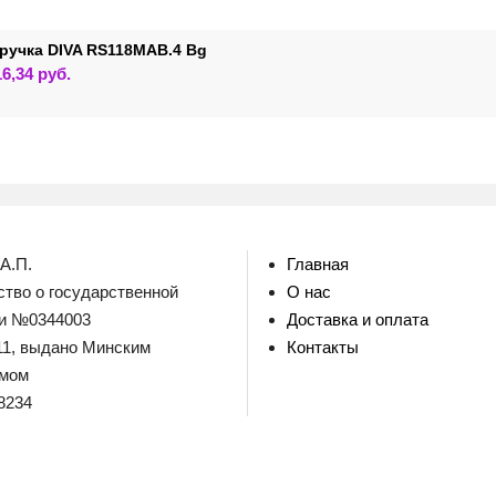
ручка DIVA RS118MAB.4 Bg
Этот
16,34
руб.
товар
имеет
несколько
вариаций.
Опции
можно
выбрать
на
странице
товара.
А.П.
Главная
тво о государственной
О нас
ии №0344003
Доставка и оплата
011, выдано Минским
Контакты
омом
8234