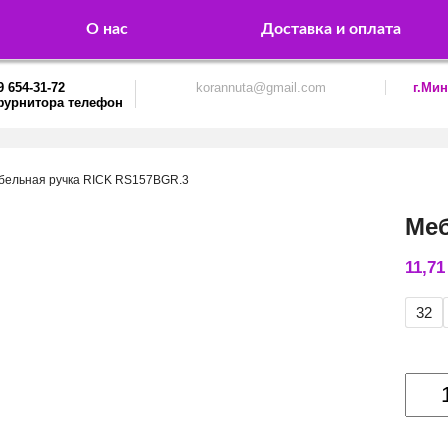
О нас
Доставка и оплата
9 654-31-72
korannuta@gmail.com
г.Мин
бельная ручка RICK RS157BGR.3
Меб
11,7
32
Колич
товар
Мебе