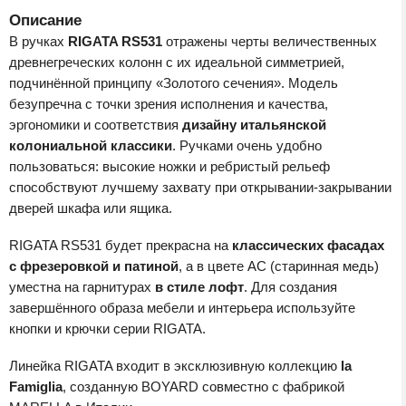
Описание
В ручках
RIGATA RS531
отражены черты величе­ственных
древнегреческих колонн с их иде­альной симметрией,
подчинённой принципу «Золотого сечения». Модель
безупречна с точки зрения исполнения и качества,
эргономики и соответствия
дизайну итальянской
колониальной класси­ки
. Ручками очень удобно
пользоваться: высокие ножки и ребристый рельеф
способствуют лучшему захвату при открывании-закрывании
дверей шкафа или ящика.
RIGATA RS531 будет прекрасна на
классических фасадах
с фрезеровкой и патиной
, а в цвете АС (старинная медь)
уместна на гарнитурах
в стиле лофт
. Для создания
завершённого образа мебели и интерьера используйте
кнопки и крючки серии RIGATA.
Линейка RIGATA входит в эксклюзивную коллекцию
la
Famiglia
, созданную BOYARD совместно с фабрикой