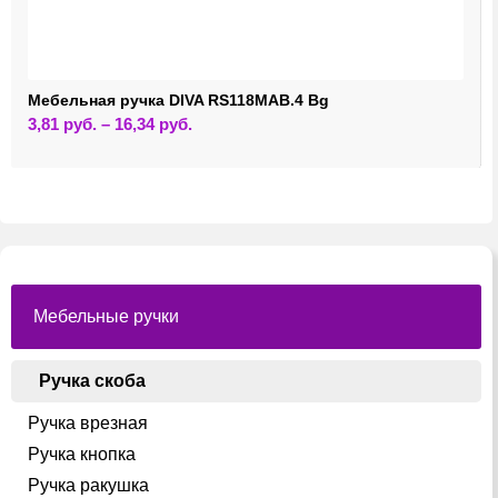
Мебельная ручка DIVA RS118MAB.4 Bg
Этот
3,81
руб.
–
16,34
руб.
товар
имеет
несколько
вариаций.
Опции
можно
выбрать
на
странице
товара.
Мебельные ручки
Ручка скоба
Ручка врезная
Ручка кнопка
Ручка ракушка