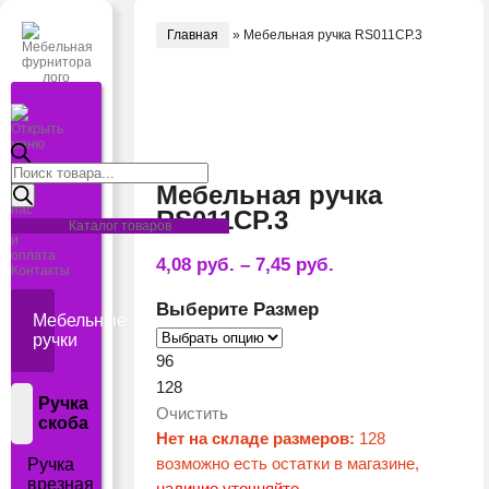
Главная
»
Мебельная ручка RS011CP.3
Открыть
меню
Поиск
Главная
товаров
Мебельная ручка
О
нас
RS011CP.3
Доставка
Каталог товаров
и
оплата
4,08
руб.
–
7,45
руб.
Контакты
Размер
Мебельные
ручки
96
128
Ручка
Очистить
скоба
Нет на складе размеров:
128
возможно есть остатки в магазине,
Ручка
врезная
наличие уточняйте