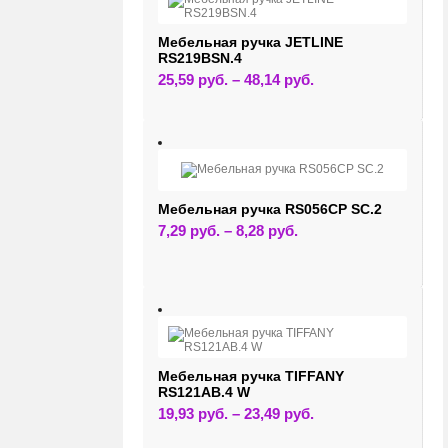
выбрать
на
странице
Мебельная ручка JETLINE
товара.
RS219BSN.4
Этот
25,59
руб.
–
48,14
руб.
товар
имеет
несколько
вариаций.
Опции
можно
выбрать
на
странице
Мебельная ручка RS056CP SC.2
товара.
Этот
7,29
руб.
–
8,28
руб.
товар
имеет
несколько
вариаций.
Опции
можно
выбрать
на
странице
товара.
Мебельная ручка TIFFANY
RS121AB.4 W
Этот
19,93
руб.
–
23,49
руб.
товар
имеет