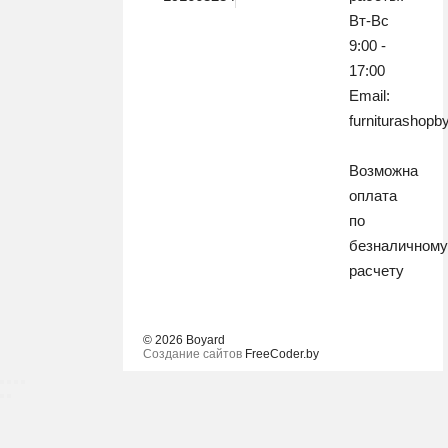
Вт-Вс
9:00 -
17:00
Email:
furniturashop
Возможна
оплата
по
безналичном
расчету
© 2026 Boyard
Создание сайтов
FreeCoder.by