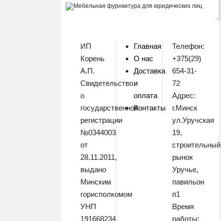
ИП
Главная
Телефон:
Корень
О нас
+375(29)
А.П.
Доставка
654-31-
Свидетельство
и
72
о
оплата
Адрес:
государственной
Контакты
г.Минск
регистрации
ул.Уручская
№0344003
19,
от
строительный
28.11.2011,
рынок
выдано
Уручье,
Минским
павильон
горисполкомом
п1
УНП
Время
191668234
работы: