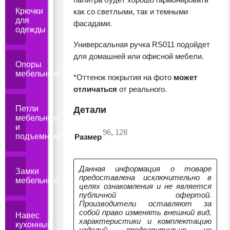
Крючки
как со светлыми, так и темными
для
фасадами.
одежды
Универсальная ручка RS011 подойдет
для домашней или офисной мебели.
Опоры
мебельные
*Оттенок покрытия на фото
может
отличаться
от реального.
Петли
Детали
мебельные
и
96
,
128
подъемники
Размер
Данная информация о товаре
Замки
предоставлена исключительно в
мебельные
целях ознакомления и не является
публичной офертой.
Производители оставляют за
собой право изменять внешний вид,
Навес
характеристики и комплектацию
кухонный
изделий, предварительно не