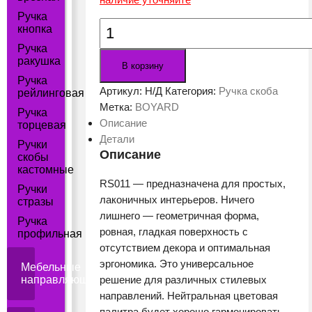
Ручка
Количество
кнопка
товара
Ручка
Мебельная
ракушка
В корзину
ручка
Ручка
RS011CP.3
Артикул:
Н/Д
Категория:
Ручка скоба
рейлинговая
Метка:
BOYARD
Ручка
Описание
торцевая
Детали
Ручки
Описание
скобы
кастомные
RS011 — предназначена для простых,
Ручки
лаконичных интерьеров. Ничего
стразы
лишнего — геометричная форма,
Ручка
ровная, гладкая поверхность с
профильная
отсутствием декора и оптимальная
эргономика. Это универсальное
Мебельные
направляющие
решение для различных стилевых
направлений. Нейтральная цветовая
палитра будет хорошо гармонировать