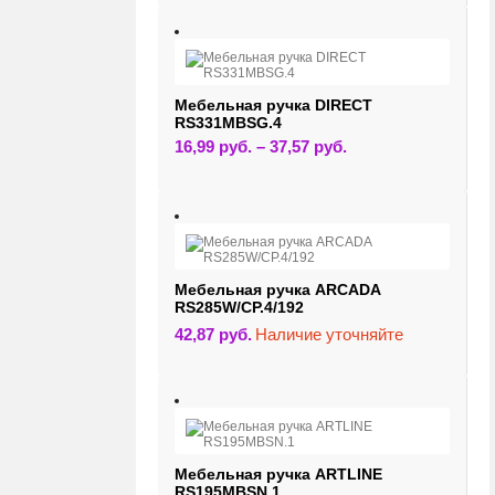
несколько
вариаций.
Опции
можно
выбрать
на
странице
Мебельная ручка DIRECT
товара.
RS331MBSG.4
Этот
16,99
руб.
–
37,57
руб.
товар
имеет
несколько
вариаций.
Опции
можно
выбрать
на
странице
Мебельная ручка ARCADA
товара.
RS285W/CP.4/192
42,87
руб.
Наличие уточняйте
Мебельная ручка ARTLINE
RS195MBSN.1