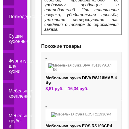
уведомляя продавцов и
потребителей. При совершении
покупки, убедительная просьба,
Полкодержатели
уточнять интересующие вас
сведения о товаре до оформления
заказа.
Сушки
кухонные
Похожие товары
Фурнитура
для
кухни
Мебельная ручка DIVA RS118MAB.4
Bg
Этот
3,81
руб.
–
16,34
руб.
Мебельные
товар
крепления
имеет
несколько
вариаций.
Опции
можно
Мебельные
выбрать
на
трубы
странице
и
Мебельная ручка EOS RS193CP.4
товара.